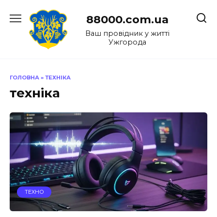
Перейти
до
88000.com.ua
вмісту
Ваш провідник у житті
Ужгорода
ГОЛОВНА
»
ТЕХНІКА
техніка
ТЕХНО