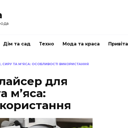
a
рода
Дім та сад
Техно
Мода та краса
Привіт
 СИРУ ТА М’ЯСА: ОСОБЛИВОСТІ ВИКОРИСТАННЯ
лайсер для
а м’яса:
икористання