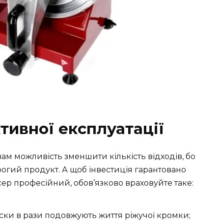
ивної експлуатації
вам можливість зменшити кількість відходів, бо
рогий продукт. А щоб інвестиція гарантовано
ер професійний, обов’язково враховуйте таке:
иски в рази подовжують життя ріжучої кромки;