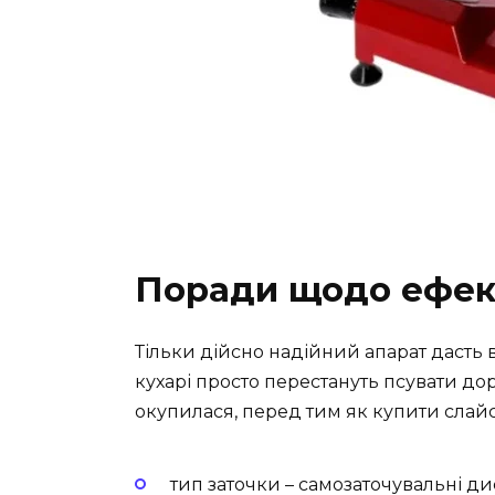
Поради щодо ефект
Тільки дійсно надійний апарат дасть 
кухарі просто перестануть псувати до
окупилася, перед тим як купити слайс
тип заточки – самозаточувальні д