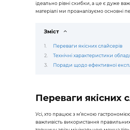
ідеально рівні скибки, а це є дуже ва
матеріалі ми проаналізуємо основні пе
Зміст
Переваги якісних слайсерів
Технічні характеристики обла
Поради щодо ефективної експл
Переваги якісних 
Усі, хто працює з м’ясною гастрономі
важливість використання правильних 
товщину зрізу мінімальною можна тіл