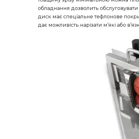
обладнання дозволить обслуговувати 
диск має спеціальне тефлонове покри
дає можливість нарізати м’які або в’язк