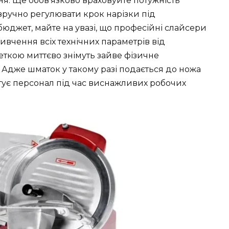
я. Ще обов’язково враховуйте потужність
и зручно регулювати крок нарізки під
юджет, майте на увазі, що професійні слайсери
ивчення всіх технічних параметрів від
еткою миттєво знімуть зайве фізичне
 Адже шматок у такому разі подається до ножа
ятує персонал під час виснажливих робочих