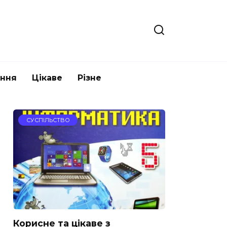
ання
Цікаве
Різне
СУСПІЛЬСТВО
Корисне та цікаве з