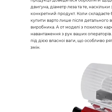
продукції доведеться обробляти щодн
двигуна, діаметр леза та те, наскільк
конкретний продукт. Коли складаєте б
купити варто лише після детального в
виробника. А от моделі з похилою кар
навантаження з рук ваших операторів.
під дією власної ваги, що особливо р
змін.