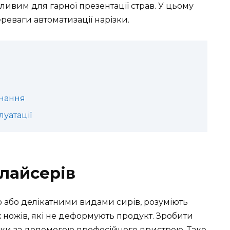
жливим для гарної презентації страв. У цьому
реваги автоматизації нарізки.
днання
уатації
слайсерів
єю або делікатними видами сирів, розуміють
ножів, які не деформують продукт. Зробити
ьки за допомогою професійного пристрою. Таке