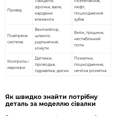
Ланцюги,
Розтягнення,
зірочки, вали,
люфт,
Привід
карданні
пошкодження
елементи
зубів
Вентилятор,
Витік, тріщини,
Повітряна
шланги,
нестабільний
система
ущільнення,
потік
хомути
Датчики,
Помилки,
Контроль і
проводка,
пошкодження,
маркери
гідравліка, диски
нечітка розмітка
Як швидко знайти потрібну
деталь за моделлю сівалки