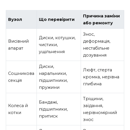
Причина заміни
Вузол
Що перевірити
або ремонту
Знос,
Диски, котушки,
Висівний
деформація,
чистики,
апарат
нестабільне
ущільнення
дозування
Диски,
Люфт, стерта
Сошникова
наральники,
кромка, нерівна
секція
підшипники,
глибина
пружини
Тріщини,
Бандажі,
Колеса й
заїдання,
підшипники,
котки
нерівномірний
притиск
знос