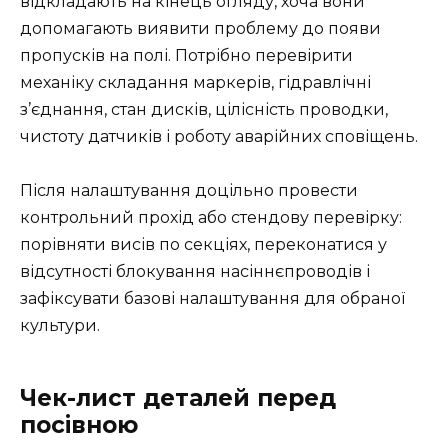
відкладають на кінець огляду, хоча вони
допомагають виявити проблему до появи
пропусків на полі. Потрібно перевірити
механіку складання маркерів, гідравлічні
з’єднання, стан дисків, цілісність проводки,
чистоту датчиків і роботу аварійних сповіщень.
Після налаштування доцільно провести
контрольний прохід або стендову перевірку:
порівняти висів по секціях, переконатися у
відсутності блокування насіннєпроводів і
зафіксувати базові налаштування для обраної
культури.
Чек-лист деталей перед
посівною