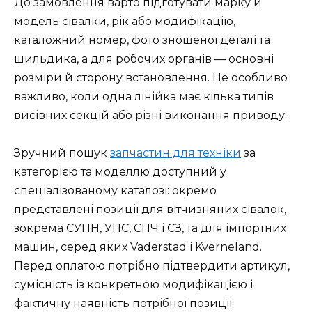
До замовлення варто підготувати марку й
модель сівалки, рік або модифікацію,
каталожний номер, фото зношеної деталі та
шильдика, а для робочих органів — основні
розміри й сторону встановлення. Це особливо
важливо, коли одна лінійка має кілька типів
висівних секцій або різні виконання приводу.
Зручний пошук
запчастин для техніки
за
категорією та моделлю доступний у
спеціалізованому каталозі: окремо
представлені позиції для вітчизняних сівалок,
зокрема СУПН, УПС, СПЧ і СЗ, та для імпортних
машин, серед яких Vaderstad і Kverneland.
Перед оплатою потрібно підтвердити артикул,
сумісність із конкретною модифікацією і
фактичну наявність потрібної позиції.