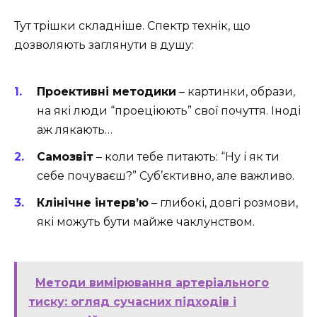
Тут трішки складніше. Спектр технік, що
дозволяють заглянути в душу:
Проективні методики
– картинки, образи,
на які люди “проеціюють” свої почуття. Іноді
аж лякають…
Самозвіт
– коли тебе питають: “Ну і як ти
себе почуваєш?” Суб’єктивно, але важливо.
Клінічне інтерв’ю
– глибокі, довгі розмови,
які можуть бути майже чаклунством.
Методи вимірювання артеріального
тиску: огляд сучасних підходів і