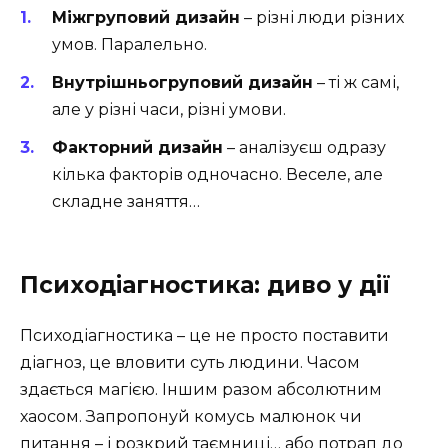
Міжгруповий дизайн
– різні люди різних
умов. Паралельно.
Внутрішньогруповий дизайн
– ті ж самі,
але у різні часи, різні умови.
Факторний дизайн
– аналізуєш одразу
кілька факторів одночасно. Веселе, але
складне заняття…
Психодіагностика: диво у дії
Психодіагностика – це не просто поставити
діагноз, це вловити суть людини. Часом
здається магією. Іншим разом абсолютним
хаосом. Запропонуй комусь малюнок чи
питання – і розкрий таємниці… або потрап до