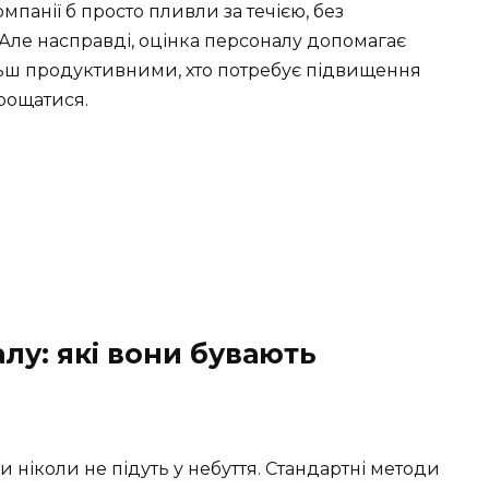
Компанії б просто пливли за течією, без
. Але насправді, оцінка персоналу допомагає
ільш продуктивними, хто потребує підвищення
прощатися.
лу: які вони бувають
ни ніколи не підуть у небуття. Стандартні методи