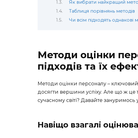
Як вибрати найкращий мет
Таблиця порівнянь методів
Чи всім підходять однакові 
Методи оцінки пер
підходів та їх ефе
Методи оцінки персоналу – ключовий 
досягти вершини успіху. Але що ж це
сучасному світі? Давайте зануримось 
Навіщо взагалі оцінюв