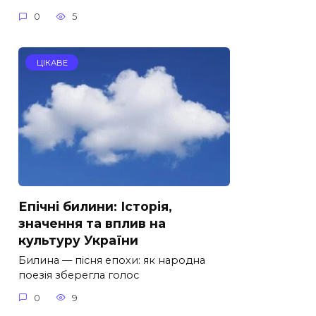
0
5
ЦІКАВЕ
Епічні билини: Історія,
значення та вплив на
культуру України
Билина — пісня епохи: як народна
поезія зберегла голос
0
9