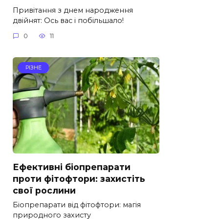
Привітання з днем народження
двійнят: Ось вас і побільшало!
0
11
РІЗНЕ
Ефективні біопрепарати
проти фітофтори: захистіть
свої рослини
Біопрепарати від фітофтори: магія
природного захисту