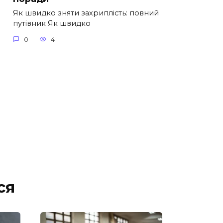
Як швидко зняти захриплість: повний
путівник Як швидко
0
4
ся