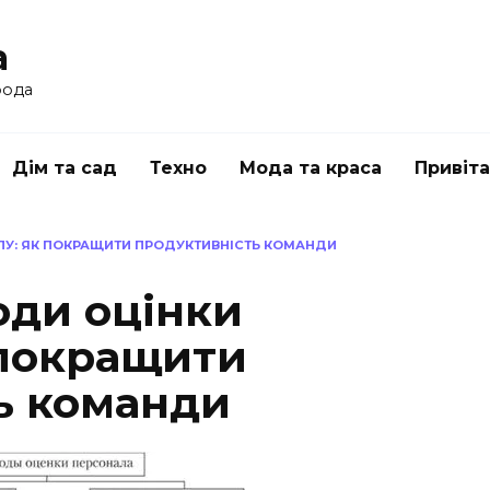
a
рода
Дім та сад
Техно
Мода та краса
Привіт
ЛУ: ЯК ПОКРАЩИТИ ПРОДУКТИВНІСТЬ КОМАНДИ
оди оцінки
 покращити
ь команди