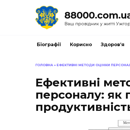
Перейти
до
88000.com.u
вмісту
Ваш провідник у житті Ужго
Біографії
Корисно
Здоров’я
ГОЛОВНА
»
ЕФЕКТИВНІ МЕТОДИ ОЦІНКИ ПЕРСОНА
Ефективні мет
персоналу: як
продуктивніст