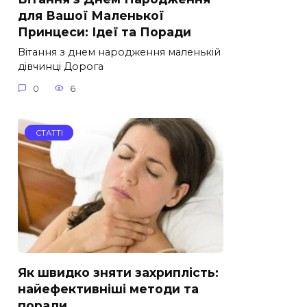
для Вашої Маленької
Принцеси: Ідеї та Поради
Вітання з днем народження маленькій
дівчинці Дорога
0
6
СТАТТІ
Як швидко зняти захриплість:
найефективніші методи та
поради