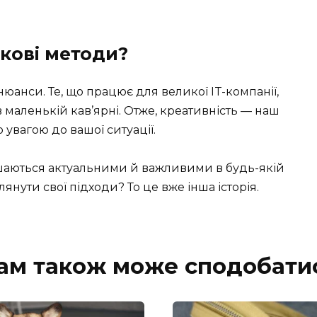
акові методи?
ї нюанси. Те, що працює для великої IT-компанії,
маленькій кав’ярні. Отже, креативність — наш
 увагою до вашої ситуації.
шаються актуальними й важливими в будь-якій
глянути свої підходи? То це вже інша історія.
ам також може сподобати