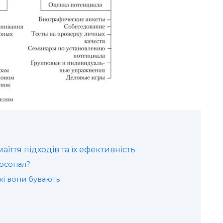
їття підходів та їх ефективність
ерсонал?
кі вони бувають