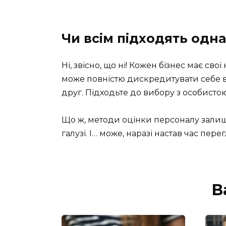
Чи всім підходять одн
Ні, звісно, що ні! Кожен бізнес має сво
може повністю дискредитувати себе в 
друг. Підходьте до вибору з особистою
Що ж, методи оцінки персоналу зали
галузі. І… може, наразі настав час пере
В