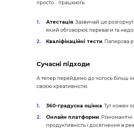
просто… працюють.
Атестація
. Зазвичай це розгорну
який обговорює переваги та недол
Кваліфікаційні тести
. Паперова 
Сучасні підходи
А тепер перейдемо до чогось більш і
своєю креативністю.
360-градусна оцінка
. Тут кожен о
Онлайн платформи
. Різноманітн
продуктивність і досягнення в ре