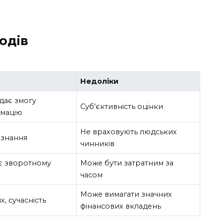
одів
Недоліки
дає змогу
Суб’єктивність оцінки
рмацію
Не враховують людських
 знання
чинників
яє зворотному
Може бути затратним за
часом
Може вимагати значних
, сучасність
фінансових вкладень