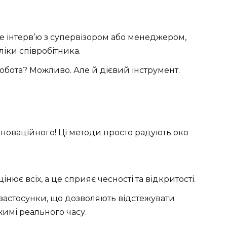
те інтерв’ю з супервізором або менеджером,
іки співробітника.
робота? Можливо. Але й дієвий інструмент.
нноваційного! Ці методи просто радують око
цінює всіх, а це сприяє чесності та відкритості.
і застосунки, що дозволяють відстежувати
жимі реального часу.