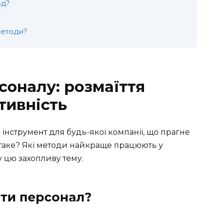
од?
методи?
соналу: розмаїття
ктивність
інструмент для будь-якої компанії, що прагне
 таке? Які методи найкраще працюють у
у цю захопливу тему.
ати персонал?