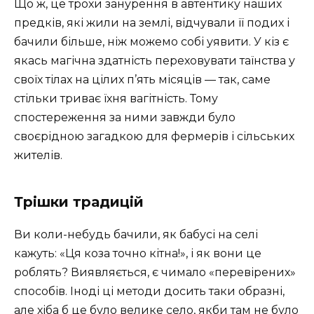
Що ж, це трохи занурення в автентику наших
предків, які жили на землі, відчували її подих і
бачили більше, ніж можемо собі уявити. У кіз є
якась магічна здатність переховувати таїнства у
своїх тілах на цілих п’ять місяців — так, саме
стільки триває їхня вагітність. Тому
спостереження за ними завжди було
своєрідною загадкою для фермерів і сільських
жителів.
Трішки традицій
Ви коли-небудь бачили, як бабусі на селі
кажуть: «Ця коза точно кітна!», і як вони це
роблять? Виявляється, є чимало «перевірених»
способів. Іноді ці методи досить таки образні,
але хіба б це було велике село, якби там не було