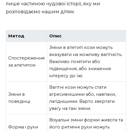
лише частиною чудової історії, яку ми
розповідаємо нашим дітям.
Метод
Опис
Зміни в апетиті кози можуть
вказувати на можливу вагітність.
Спостереження
Важливо помітити або
за апетитом
підвищення, або зниження
інтересу до їжі.
Вагітні кози можуть стати
Зміни в
агресивнішими або, навпаки,
поведінці
лагіднішими. Варто звертати
увагу на такі зміни.
Візуальні зміни форми живота та
Форма і рухи
його ритмічні рухи можуть