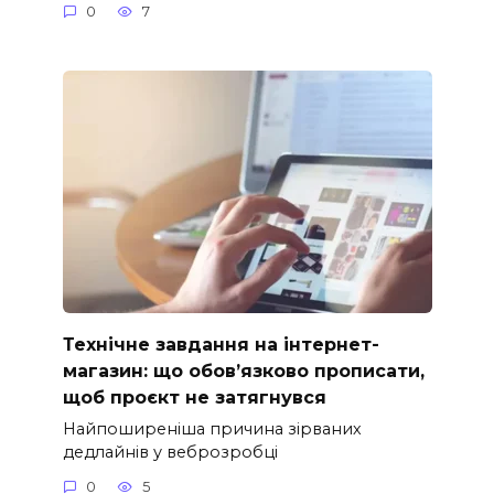
0
7
Технічне завдання на інтернет-
магазин: що обов’язково прописати,
щоб проєкт не затягнувся
Найпоширеніша причина зірваних
дедлайнів у веброзробці
0
5