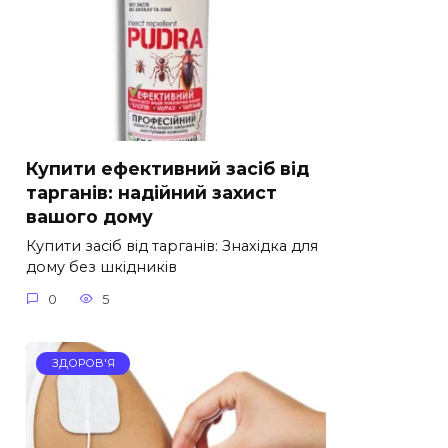
Купити ефективний засіб від
тарганів: надійний захист
вашого дому
Купити засіб від тарганів: Знахідка для
дому без шкідників
0
5
ЗДОРОВ'Я