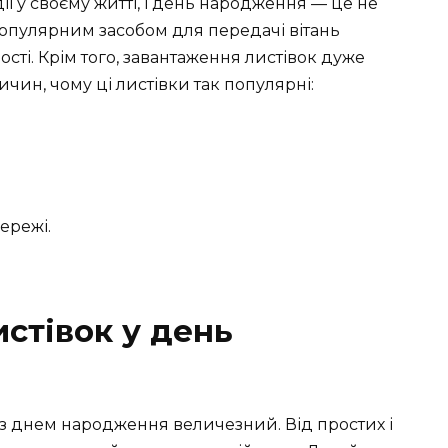
ї у своєму житті, і день народження — це не
популярним засобом для передачі вітань
ості. Крім того, завантаження листівок дуже
ичин, чому ці листівки так популярні:
мережі.
истівок у день
к з днем народження величезний. Від простих і