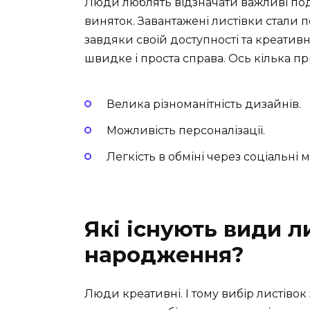
Люди люблять відзначати важливі поді
виняток. Завантажені листівки стали 
завдяки своїй доступності та креативн
швидке і проста справа. Ось кілька пр
Велика різноманітність дизайнів.
Можливість персоналізації.
Легкість в обміні через соціальні 
Які існують види л
народження?
Люди креативні. І тому вибір листіво