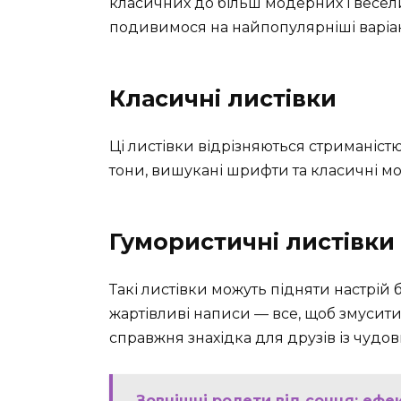
класичних до більш модерних і весели
подивимося на найпопулярніші варіа
Класичні листівки
Ці листівки відрізняються стриманіст
тони, вишукані шрифти та класичні мот
Гумористичні листівки
Такі листівки можуть підняти настрій
жартівливі написи — все, щоб змусити
справжня знахідка для друзів із чудо
Зовнішні ролети від сонця: ефе