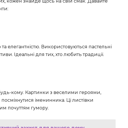
х, кожен знайде щось на свій смак. Давайте
нти:
ю та елегантністю. Використовуються пастельні
иви. Ідеальні для тих, хто любить традиції.
 будь-кому. Картинки з веселими героями,
 посміхнутися іменинника. Ці листівки
вим почуттям гумору.
ктивний захист для вашого дому