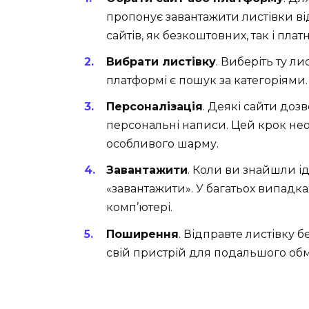
пропонує завантажити листівки ві
сайтів, як безкоштовних, так і плат
Вибрати листівку
. Виберіть ту л
платформі є пошук за категоріями.
Персоналізація
. Деякі сайти доз
персональні написи. Цей крок нео
особливого шарму.
Завантажити
. Коли ви знайшли ід
«завантажити». У багатьох випадках
комп’ютері.
Поширення
. Відправте листівку 
свій пристрій для подальшого обм