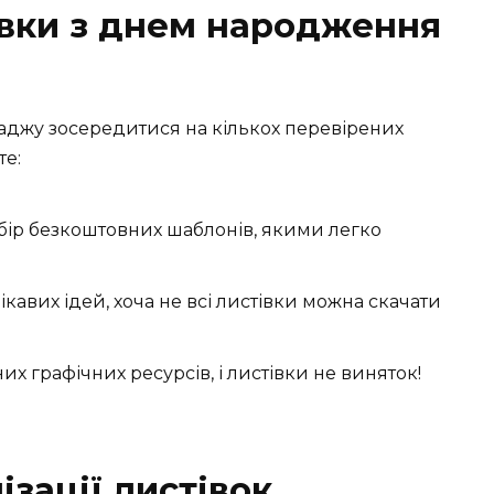
івки з днем народження
раджу зосередитися на кількох перевірених
те:
ибір безкоштовних шаблонів, якими легко
 цікавих ідей, хоча не всі листівки можна скачати
их графічних ресурсів, і листівки не виняток!
зації листівок