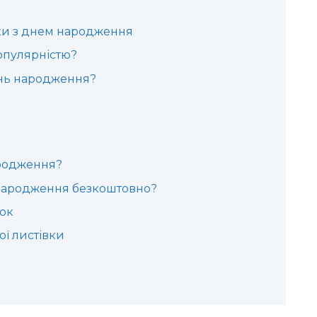
вки з днем народження
опулярністю?
ень народження?
ародження?
 народження безкоштовно?
вок
ї листівки