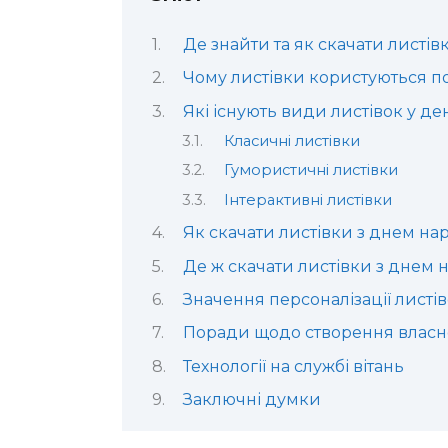
Де знайти та як скачати листі
Чому листівки користуються п
Які існують види листівок у д
Класичні листівки
Гумористичні листівки
Інтерактивні листівки
Як скачати листівки з днем н
Де ж скачати листівки з днем
Значення персоналізації листі
Поради щодо створення власно
Технології на службі вітань
Заключні думки