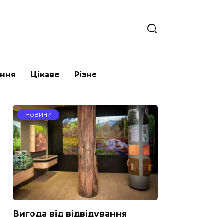
ання
Цікаве
Різне
НОВИНИ
Вигода від відвідування