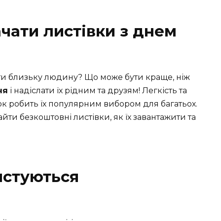
ачати листівки з днем
ти близьку людину? Що може бути краще, ніж
ня
і надіслати їх рідним та друзям! Легкість та
ок робить їх популярним вибором для багатьох.
айти безкоштовні листівки, як їх завантажити та
истуються