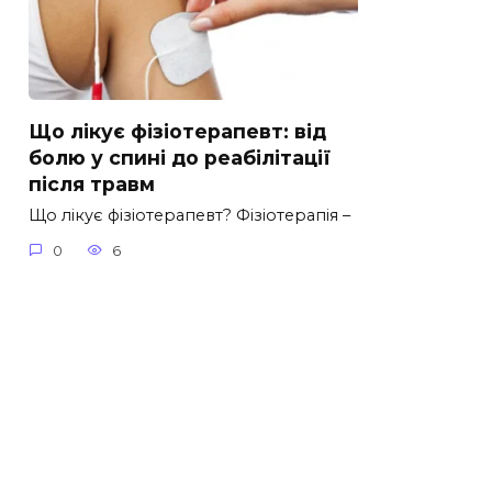
Що лікує фізіотерапевт: від
болю у спині до реабілітації
після травм
Що лікує фізіотерапевт? Фізіотерапія –
0
6