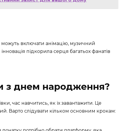
и можуть включати анімацію, музичний
а інновація підкорила серця багатьох фанатів
ки з днем народження?
івки, час навчитись, як їх завантажити. Це
лий. Варто слідувати кільком основним крокам:
я початку потрібно обрати платформу, яка