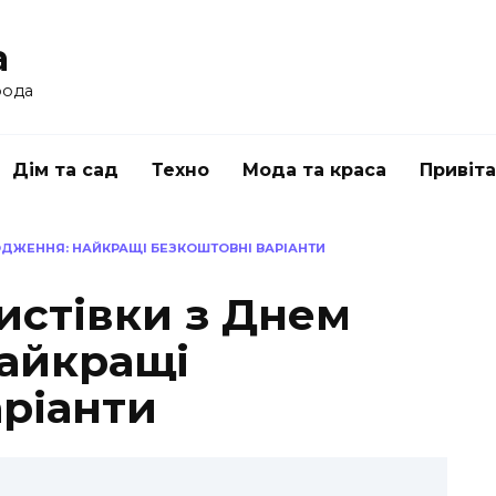
a
рода
Дім та сад
Техно
Мода та краса
Привіт
ОДЖЕННЯ: НАЙКРАЩІ БЕЗКОШТОВНІ ВАРІАНТИ
истівки з Днем
айкращі
аріанти