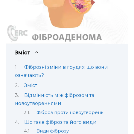
Зміст
Фіброзні зміни в грудях: що вони
означають?
Зміст
Відмінність між фіброзом та
новоутвореннями
Фіброз проти новоутворень
Що таке фіброз та його види
Види фіброзу