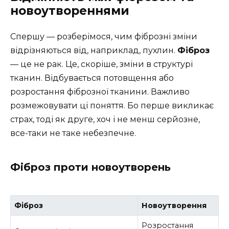
новоутвореннями
Спершу — розберімося, чим фіброзні зміни
відрізняються від, наприклад, пухлин.
Фіброз
— це не рак. Це, скоріше, зміни в структурі
тканин. Відбувається потовщення або
розростання фіброзної тканини. Важливо
розмежовувати ці поняття. Бо перше викликає
страх, тоді як друге, хоч і не менш серйозне,
все-таки не таке небезпечне.
Фіброз проти новоутворень
Фіброз
Новоутворення
Розростання