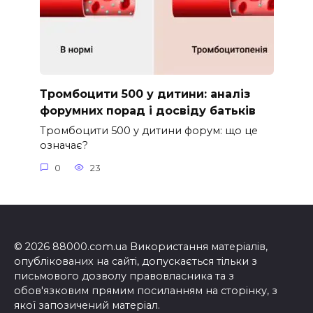
Тромбоцити 500 у дитини: аналіз
форумних порад і досвіду батьків
Тромбоцити 500 у дитини форум: що це
означає?
0
23
© 2026 88000.com.ua Використання матеріалів,
опублікованих на сайті, допускається тільки з
письмового дозволу правовласника та з
обов'язковим прямим посиланням на сторінку, з
якої запозичений матеріал.