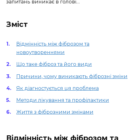
запитань виникає в голові…
Зміст
Відмінність між фіброзом та
новоутвореннями
Що таке фіброз та його види
Причини, чому виникають фіброзні зміни
Як діагностується ця проблема
Методи лікування та профілактики
Життя з фіброзними змінами
Відмінність між фіброзом та