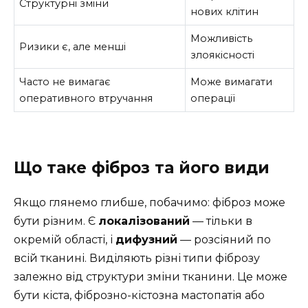
Структурні зміни
нових клітин
Можливість
Ризики є, але менші
злоякісності
Часто не вимагає
Може вимагати
оперативного втручання
операції
Що таке фіброз та його види
Якщо глянемо глибше, побачимо: фіброз може
бути різним. Є
локалізований
— тільки в
окремій області, і
дифузний
— розсіяний по
всій тканині. Виділяють різні типи фіброзу
залежно від структури зміни тканини. Це може
бути кіста, фіброзно-кістозна мастопатія або