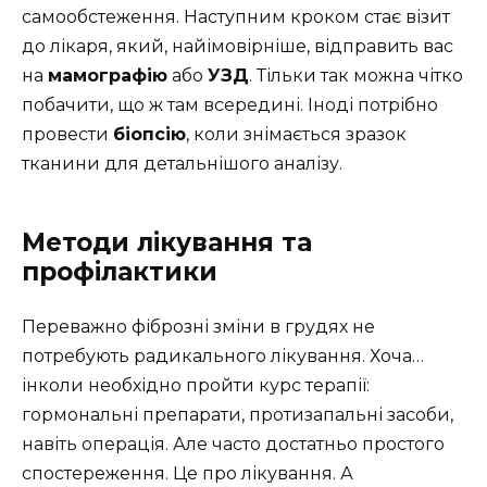
самообстеження. Наступним кроком стає візит
до лікаря, який, найімовірніше, відправить вас
на
мамографію
або
УЗД
. Тільки так можна чітко
побачити, що ж там всередині. Іноді потрібно
провести
біопсію
, коли знімається зразок
тканини для детальнішого аналізу.
Методи лікування та
профілактики
Переважно фіброзні зміни в грудях не
потребують радикального лікування. Хоча…
інколи необхідно пройти курс терапії:
гормональні препарати, протизапальні засоби,
навіть операція. Але часто достатньо простого
спостереження. Це про лікування. А