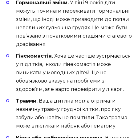
Гормональні зміни.
У віці 9 років діти
можуть починати переживати гормональні
зміни, що іноді може призводити до появи
невеликих гульок на грудях. Це може бути
пов’язано з початковими стадіями статевого
дозрівання.
Гінекомастія.
Хоча це частіше зустрічається
у підлітків, інколи гінекомастія може
виникати у молодших дітей. Це не
обов’язково вказує на проблеми зі
здоров’ям, але варто перевірити у лікаря.
Травми.
Ваша дитина могла отримати
незначну травму грудної клітки, про яку
забули або навіть не помітили. Така травма
може викликати набряк або гематому.
Кіста або доброякісна пухлина.
В деяких