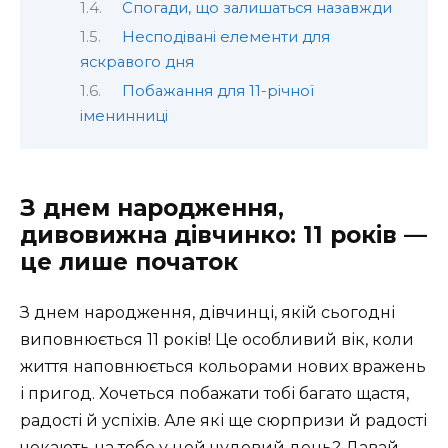
Спогади, що залишаться назавжди
Несподівані елементи для
яскравого дня
Побажання для 11-річної
іменинниці
З днем народження,
дивовижна дівчинко: 11 років —
це лише початок
З днем народження, дівчинці, якій сьогодні
виповнюється 11 років! Це особливий вік, коли
життя наповнюється кольорами нових вражень
і пригод. Хочеться побажати тобі багато щастя,
радості й успіхів. Але які ще сюрпризи й радості
чекають на тебе у цей чудовий день? Давай