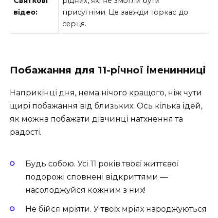
Святкові
рідних, які не змогли бути
відео:
присутніми. Це завжди торкає до
серця.
Побажання для 11-річної іменинниці
Наприкінці дня, нема нічого кращого, ніж чути
щирі побажання від близьких. Ось кілька ідей,
як можна побажати дівчинці натхнення та
радості.
Будь собою. Усі 11 років твоєї життєвої
подорожі сповнені відкриттями —
насолоджуйся кожним з них!
Не бійся мріяти. У твоїх мріях народжуються