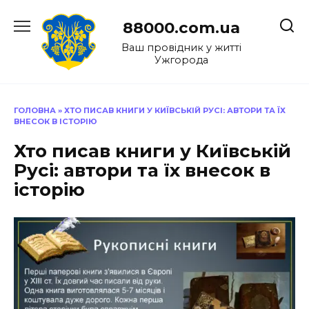
Перейти
до
88000.com.ua
вмісту
Ваш провідник у житті
Ужгорода
ГОЛОВНА
»
ХТО ПИСАВ КНИГИ У КИЇВСЬКІЙ РУСІ: АВТОРИ ТА ЇХ
ВНЕСОК В ІСТОРІЮ
Хто писав книги у Київській
Русі: автори та їх внесок в
історію