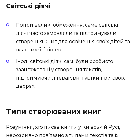
Світські діячі
Попри великі обмеження, саме світські
діячі часто замовляли та підтримували
створення книг для освічення своїх дітей та
власних бібліотек.
Іноді світські діячі самі були особисто
заангажовані у створення текстів,
підтримуючи літературні гуртки при своїх
дворах.
Типи створюваних книг
Розуміння, хто писав книги у Київській Русі,
нерозривно пов’язано з типами текстів та їх