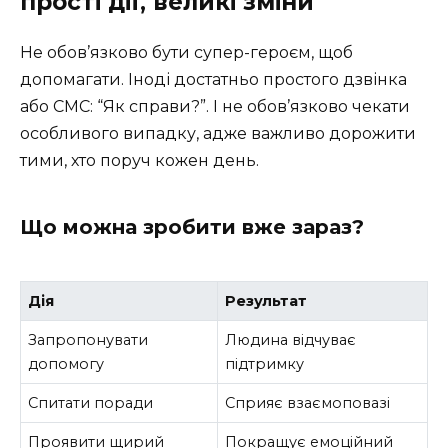
прості дії, великі зміни
Не обов’язково бути супер-героєм, щоб
допомагати. Іноді достатньо простого дзвінка
або СМС: “Як справи?”. І не обов’язково чекати
особливого випадку, адже важливо дорожити
тими, хто поруч кожен день.
Що можна зробити вже зараз?
Дія
Результат
Запропонувати
Людина відчуває
допомогу
підтримку
Спитати поради
Сприяє взаємоповазі
Проявити щирий
Покращує емоційний