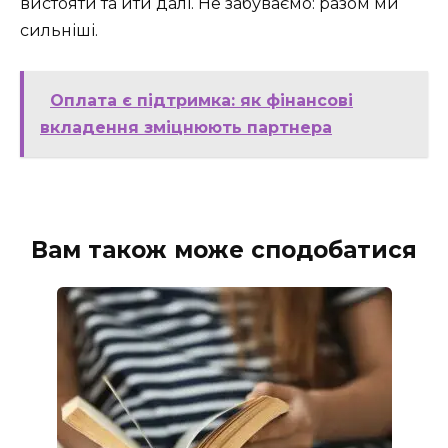
вистояти та йти далі. Не забуваємо: разом ми
сильніші.
Оплата є підтримка: як фінансові
вкладення зміцнюють партнера
Вам також може сподобатися