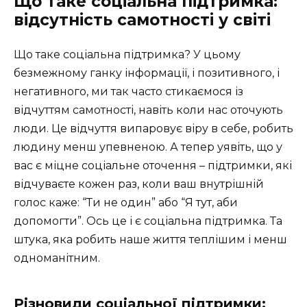
Що таке соціальна підтримка:
відсутність самотності у світі
Що таке соціальна підтримка? У цьому
безмежному ганку інформації, і позитивного, і
негативного, ми так часто стикаємося із
відчуттям самотності, навіть коли нас оточують
люди. Це відчуття випаровує віру в себе, робить
людину менш упевненою. А тепер уявіть, що у
вас є міцне соціальне оточення – підтримки, які
відчуваєте кожен раз, коли ваш внутрішній
голос каже: “Ти не один” або “Я тут, аби
допомогти”. Ось це і є соціальна підтримка. Та
штука, яка робить наше життя теплішим і менш
одноманітним.
Різновиди соціальної підтримки: