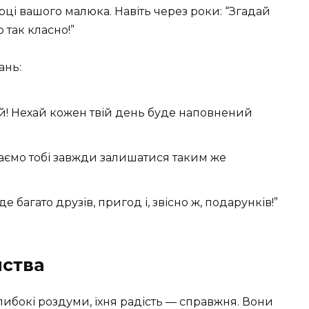
ці вашого малюка. Навіть через роки: “Згадай
 так класно!”
ань:
! Нехай кожен твій день буде наповнений
жаємо тобі завжди залишатися таким же
де багато друзів, пригод і, звісно ж, подарунків!”
нства
глибокі роздуми, їхня радість — справжня. Вони