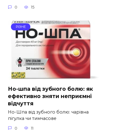
0
15
РІЗНЕ
Но-шпа від зубного болю: як
ефективно зняти неприємні
відчуття
Но-Шпа від зубного болю: чарівна
пігулка чи тимчасове
0
11