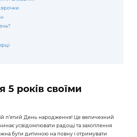
 зірочки
ін
день?
ерці
 5 років своїми
вій п’ятий День народження! Це величезний
чинає усвідомлювати радощі та захоплення
ожна бути дитиною на повну і отримувати