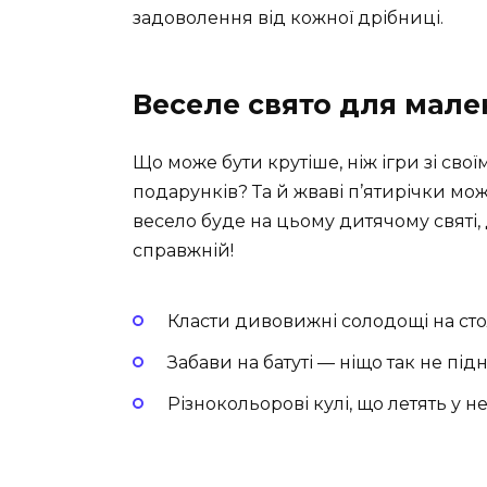
задоволення від кожної дрібниці.
Веселе свято для мале
Що може бути крутіше, ніж ігри зі свої
подарунків? Та й жваві п’ятирічки можу
весело буде на цьому дитячому святі,
справжній!
Класти дивовижні солодощі на стол
Забави на батуті — ніщо так не підн
Різнокольорові кулі, що летять у н