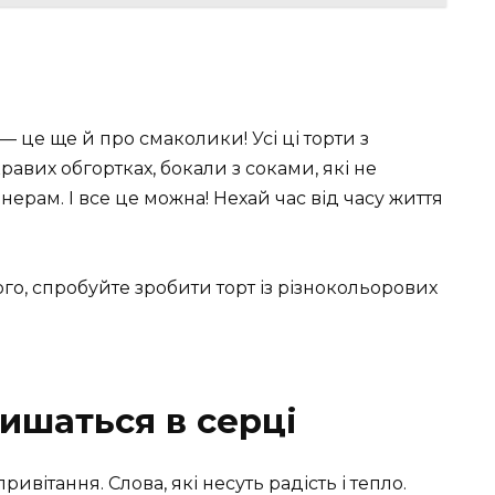
 — це ще й про смаколики! Усі ці торти з
вих обгортках, бокали з соками, які не
ерам. І все це можна! Нехай час від часу життя
го, спробуйте зробити торт із різнокольорових
лишаться в серці
вітання. Слова, які несуть радість і тепло.