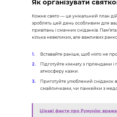
Як організувати святк
Кожне свято — це унікальний план дій. 
зроблять цей день особливим для вашо
привітань і смачних сніданків. Пам’ят
кілька невеликих, але важливих ранко
Вставайте раніше, щоб ніхто не п
Підготуйте кімнату з гірляндами 
атмосферу казки.
Приготуйте улюблений сніданок в
смайличками, чи панкейки з мед
Цікаві факти про Румунію: вража