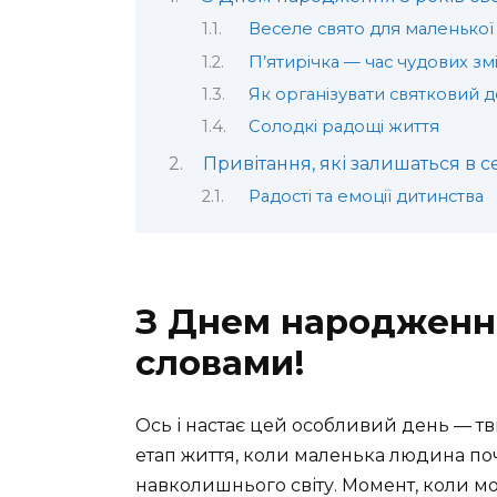
Веселе свято для маленької
П’ятирічка — час чудових зм
Як організувати святковий 
Солодкі радощі життя
Привітання, які залишаться в с
Радості та емоції дитинства
З Днем народження
словами!
Ось і настає цей особливий день — т
етап життя, коли маленька людина по
навколишнього світу. Момент, коли м