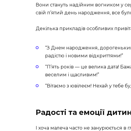
Вони стануть надійним вогником у сер
свій п’ятий день народження, все було
Декілька прикладів особливих привіт
“З Днем народження, дорогенький
радістю і новими відкриттями!”
“П’ять років — це велика дата! Ба
веселим і щасливим!”
“Вітаємо з ювілеєм! Нехай у тебе бу
Радості та емоції дити
І хоча малеча часто не занурюється в 