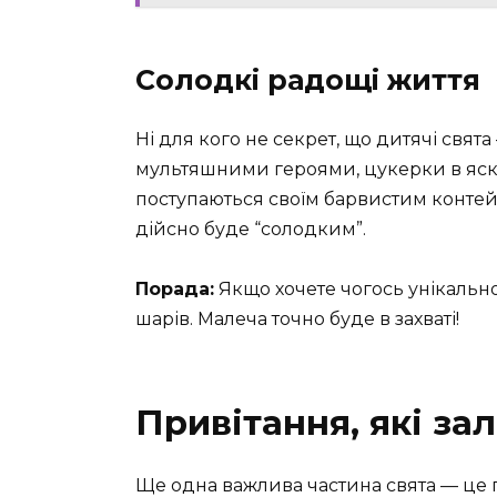
Солодкі радощі життя
Ні для кого не секрет, що дитячі свята
мультяшними героями, цукерки в яскра
поступаються своїм барвистим контейн
дійсно буде “солодким”.
Порада:
Якщо хочете чогось унікально
шарів. Малеча точно буде в захваті!
Привітання, які за
Ще одна важлива частина свята — це при