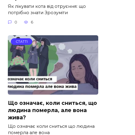
Як лікувати кота від отруєння: що
потрібно знати Зрозуміти
0
6
СТАТТІ
Що означає, коли сниться, що
людина померла, але вона
жива?
Що означає коли сниться що людина
померла але вона