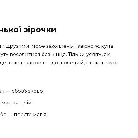
нької зірочки
ми друзями, море захоплень і, звісно ж, купа
ть веселитися без кінця. Тільки уявіть, як
 де кожен каприз — дозволений, і кожен сміх —
і — обов’язково!
імає настрій!
ебо — просто магія!