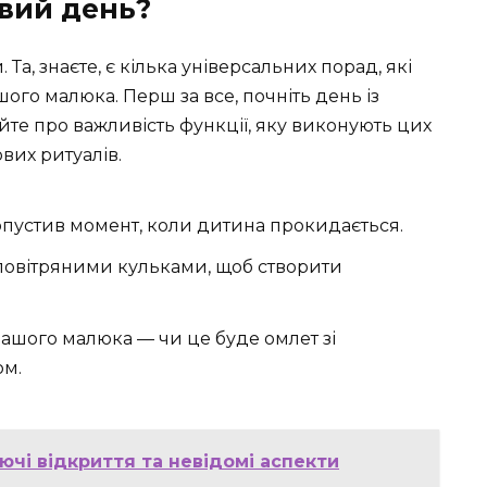
овий день?
Та, знаєте, є кілька універсальних порад, які
го малюка. Перш за все, почніть день із
айте про важливість функції, яку виконують цих
вих ритуалів.
ропустив момент, коли дитина прокидається.
і повітряними кульками, щоб створити
ашого малюка — чи це буде омлет зі
ом.
ючі відкриття та невідомі аспекти