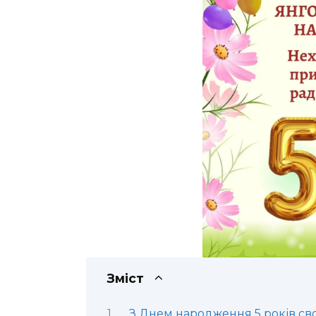
Зміст
З Днем народження 5 років св