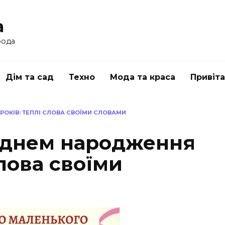
a
рода
Дім та сад
Техно
Мода та краса
Привіт
РОКІВ: ТЕПЛІ СЛОВА СВОЇМИ СЛОВАМИ
з днем народження
слова своїми