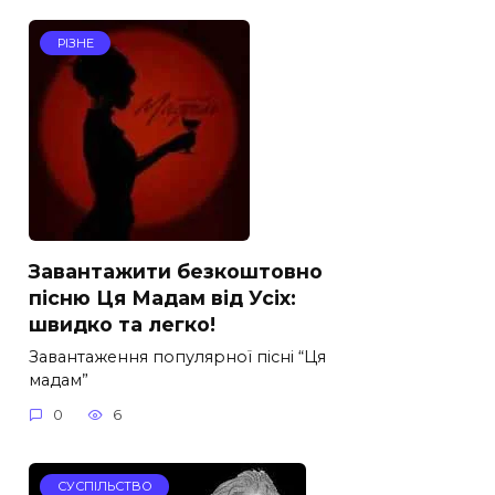
РІЗНЕ
Завантажити безкоштовно
пісню Ця Мадам від Усіх:
швидко та легко!
Завантаження популярної пісні “Ця
мадам”
0
6
СУСПІЛЬСТВО