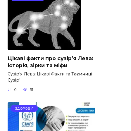
Цікаві факти про сузір’я Лева:
історія, зірки та міфи
Сузір’я Лева: Цікаві Факти та Таємниці
Сузір’
0
51
ЗДОРОВ'Я