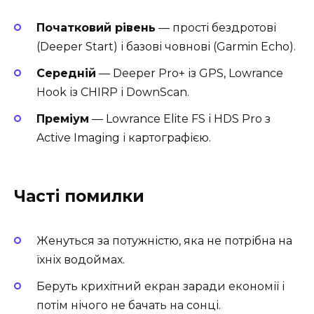
Початковий рівень
— прості бездротові
(Deeper Start) і базові човнові (Garmin Echo).
Середній
— Deeper Pro+ із GPS, Lowrance
Hook із CHIRP і DownScan.
Преміум
— Lowrance Elite FS і HDS Pro з
Active Imaging і картографією.
Часті помилки
Женуться за потужністю, яка не потрібна на
їхніх водоймах.
Беруть крихітний екран заради економії і
потім нічого не бачать на сонці.