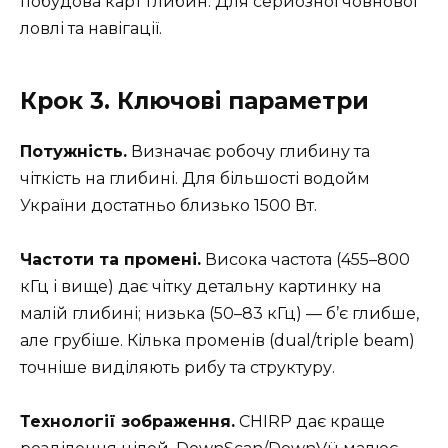
побудова карт глибин. Для серйозної човнової
ловлі та навігації.
Крок 3. Ключові параметри
Потужність.
Визначає робочу глибину та
чіткість на глибині. Для більшості водойм
України достатньо близько 1500 Вт.
Частоти та промені.
Висока частота (455–800
кГц і вище) дає чітку детальну картинку на
малій глибині; низька (50–83 кГц) — б’є глибше,
але грубіше. Кілька променів (dual/triple beam)
точніше виділяють рибу та структуру.
Технології зображення.
CHIRP дає краще