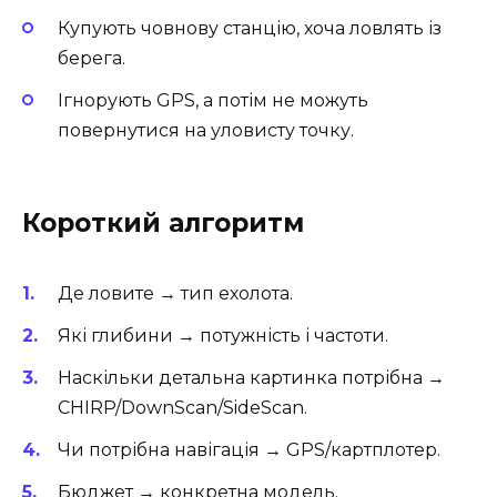
Купують човнову станцію, хоча ловлять із
берега.
Ігнорують GPS, а потім не можуть
повернутися на уловисту точку.
Короткий алгоритм
Де ловите → тип ехолота.
Які глибини → потужність і частоти.
Наскільки детальна картинка потрібна →
CHIRP/DownScan/SideScan.
Чи потрібна навігація → GPS/картплотер.
Бюджет → конкретна модель.