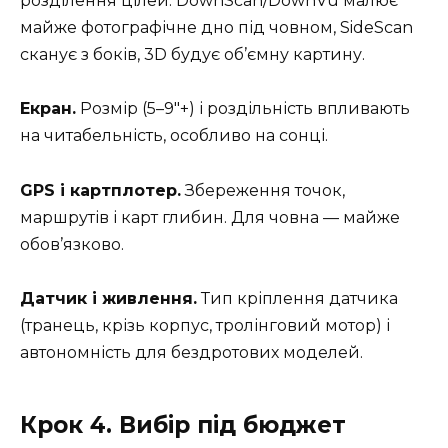
розділення цілей. DownScan/DownVü малює
майже фотографічне дно під човном, SideScan
сканує з боків, 3D будує об’ємну картину.
Екран.
Розмір (5–9″+) і роздільність впливають
на читабельність, особливо на сонці.
GPS і картплотер.
Збереження точок,
маршрутів і карт глибин. Для човна — майже
обов’язково.
Датчик і живлення.
Тип кріплення датчика
(транець, крізь корпус, тролінговий мотор) і
автономність для бездротових моделей.
Крок 4. Вибір під бюджет