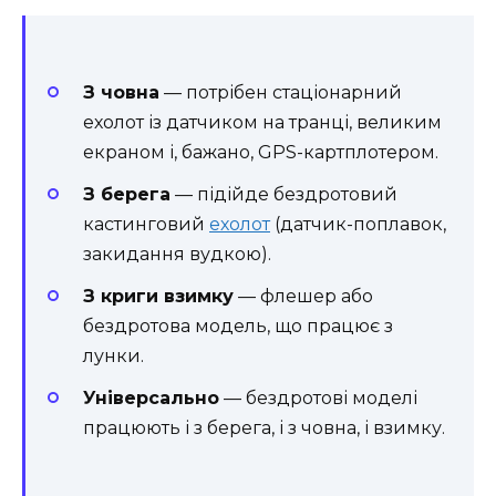
З човна
— потрібен стаціонарний
ехолот із датчиком на транці, великим
екраном і, бажано, GPS-картплотером.
З берега
— підійде бездротовий
кастинговий
ехолот
(датчик-поплавок,
закидання вудкою).
З криги взимку
— флешер або
бездротова модель, що працює з
лунки.
Універсально
— бездротові моделі
працюють і з берега, і з човна, і взимку.