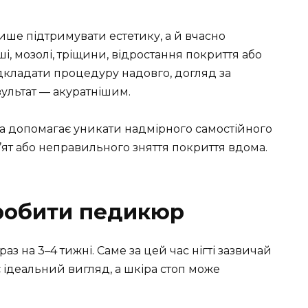
ше підтримувати естетику, а й вчасно
ші, мозолі, тріщини, відростання покриття або
ідкладати процедуру надовго, догляд за
ультат — акуратнішим.
ра допомагає уникати надмірного самостійного
п’ят або неправильного зняття покриття вдома.
 робити педикюр
 на 3–4 тижні. Саме за цей час нігті зазвичай
є ідеальний вигляд, а шкіра стоп може