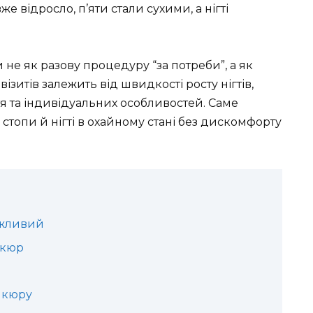
е відросло, п’яти стали сухими, а нігті
е як разову процедуру “за потреби”, а як
ізитів залежить від швидкості росту нігтів,
ття та індивідуальних особливостей. Саме
стопи й нігті в охайному стані без дискомфорту
ажливий
икюр
ю
икюру