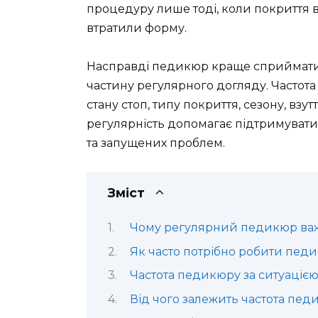
процедуру лише тоді, коли покриття вж
втратили форму.
Насправді педикюр краще сприймати н
частину регулярного догляду. Частота в
стану стоп, типу покриття, сезону, взу
регулярність допомагає підтримувати 
та запущених проблем.
Зміст
Чому регулярний педикюр в
Як часто потрібно робити пед
Частота педикюру за ситуаціє
Від чого залежить частота пед