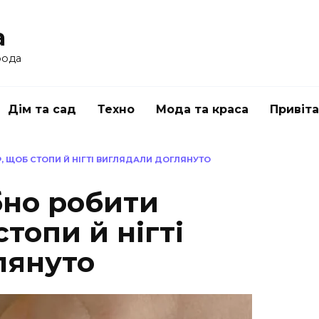
a
рода
Дім та сад
Техно
Мода та краса
Привіт
, ЩОБ СТОПИ Й НІГТІ ВИГЛЯДАЛИ ДОГЛЯНУТО
бно робити
топи й нігті
лянуто