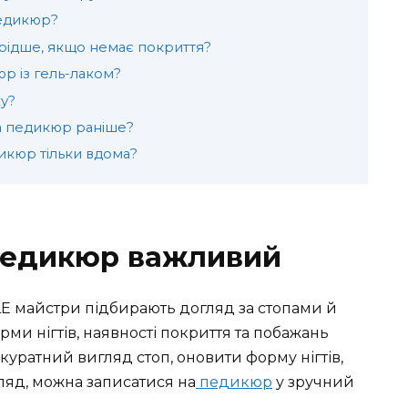
педикюр?
ідше, якщо немає покриття?
р із гель-лаком?
у?
на педикюр раніше?
икюр тільки вдома?
педикюр важливий
E майстри підбирають догляд за стопами й
рми нігтів, наявності покриття та побажань
куратний вигляд стоп, оновити форму нігтів,
ляд, можна записатися на
педикюр
у зручний