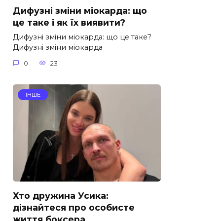
Дифузні зміни міокарда: що
це таке і як їх виявити?
Дифузні зміни міокарда: що це таке?
Дифузні зміни міокарда
0
23
ІНШЕ
Хто дружина Усика:
дізнайтеся про особисте
життя боксера