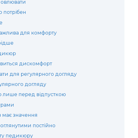
новлювати
о потрібен
е
важлива для комфорту
рідше
едикюр
’явиться дискомфорт
ати для регулярного догляду
улярного догляду
р лише перед відпусткою
урами
в має значення
 доглянутими постійно
оту педикюру