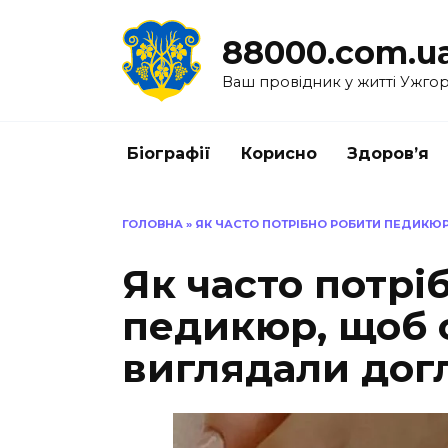
Перейти
до
88000.com.u
вмісту
Ваш провідник у житті Ужго
Біографії
Корисно
Здоров’я
ГОЛОВНА
»
ЯК ЧАСТО ПОТРІБНО РОБИТИ ПЕДИКЮР
Як часто потрі
педикюр, щоб с
виглядали дог