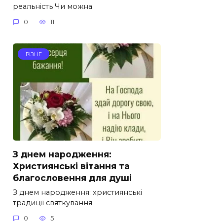
реальність Чи можна
0
11
РІЗНЕ
З днем народження:
Християнські вітання та
благословення для душі
З днем народження: християнські
традиції святкування
0
5