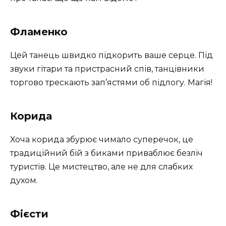
Фламенко
Цей танець швидко підкорить ваше серце. Під
звуки гітари та пристрасний спів, танцівники
торгово трескають зап’ястями об підлогу. Магія!
Корида
Хоча корида збурює чимало суперечок, це
традиційний бій з биками приваблює безліч
туристів. Це мистецтво, але не для слабких
духом.
Фієсти