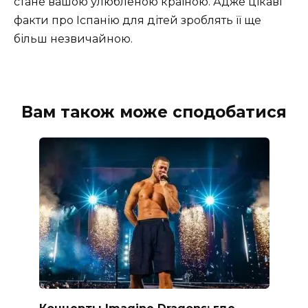
стане вашою улюбленою країною. Адже цікаві
факти про Іспанію для дітей зроблять її ще
більш незвичайною.
Вам також може сподобатися
Концерты Imagine Dragons: где