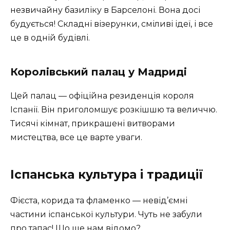
незвичайну базиліку в Барселоні. Вона досі
будується! Складні візерунки, сміливі ідеї, і все
це в одній будівлі.
Королівський палац у Мадриді
Цей палац — офіційна резиденція короля
Іспанії. Він приголомшує розкішшю та величчю.
Тисячі кімнат, прикрашені витворами
мистецтва, все це варте уваги.
Іспанська культура і традиції
Фієста, корида та фламенко — невід’ємні
частини іспанської культури. Чуть не забули
про тапас! Що ще нам відомо?