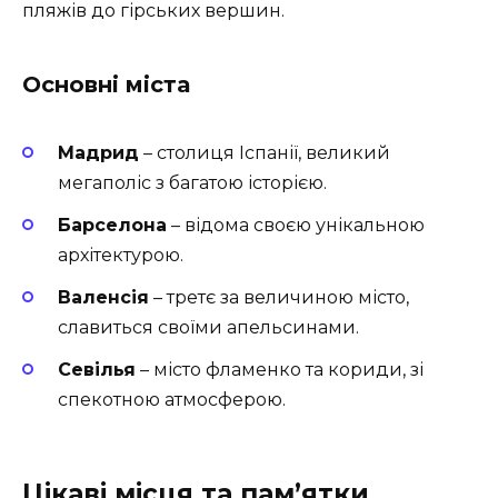
пляжів до гірських вершин.
Основні міста
Мадрид
– столиця Іспанії, великий
мегаполіс з багатою історією.
Барселона
– відома своєю унікальною
архітектурою.
Валенсія
– третє за величиною місто,
славиться своїми апельсинами.
Севілья
– місто фламенко та кориди, зі
спекотною атмосферою.
Цікаві місця та пам’ятки