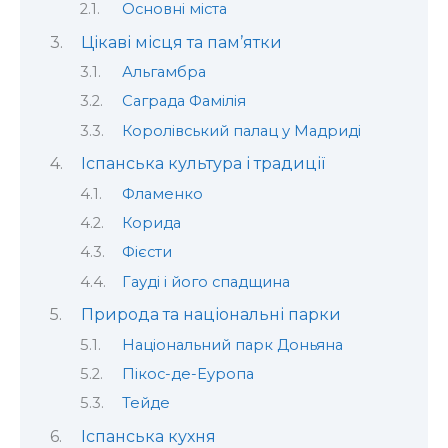
Основні міста
Цікаві місця та пам’ятки
Альгамбра
Саграда Фамілія
Королівський палац у Мадриді
Іспанська культура і традиції
Фламенко
Корида
Фієсти
Гауді і його спадщина
Природа та національні парки
Національний парк Доньяна
Пікос-де-Еуропа
Тейде
Іспанська кухня