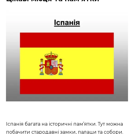
Іспанія багата на історичні пам’ятки. Тут можна
побачити стародавні замки, палаци та собори.