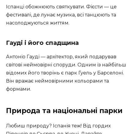
Іспанці обожнюють святкувати. Фієсти — це
фестивалі, де лунає музика, всі танцюють та
насолоджуються життям.
Гауді і його спадщина
Антоніо Гауді — архітектор, який подарував
світові неймовірні споруди. Одним із найбільш
відомих його творінь є парк Гуель у Барселоні.
Він вражає неймовірними кольорами та
формами.
Природа та національні парки
Любиш природу? Іспанія теж! Від гордих
Піренеїв до Сьєрра-де-Куені. Давайте