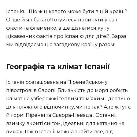
Іспанія… Що ж цікавого може бути в цій країні?
О, ще й як багато! Готуйтеся поринути у світ
фієсти та фламенко, а ще дізнатися купу
цікавезних фактів про Іспанію для дітей. Зараз
ми відвідаємо цю загадкову країну разом!
Географія та клімат Іспанії
Іспанія розташована на Піренейському
півострові в Європі. Близькість до моря робить
клімат на узбережжі теплим та м’яким. Ідеально
для пляжного відпочинку, чи не так? Але ж тут є
й гори! Піренеї та Сьєрра-Невада . Останні,
взимку вкриті снігом, ідеальні для катання на
лижах. Тож в Іспанії можна знайти все, від