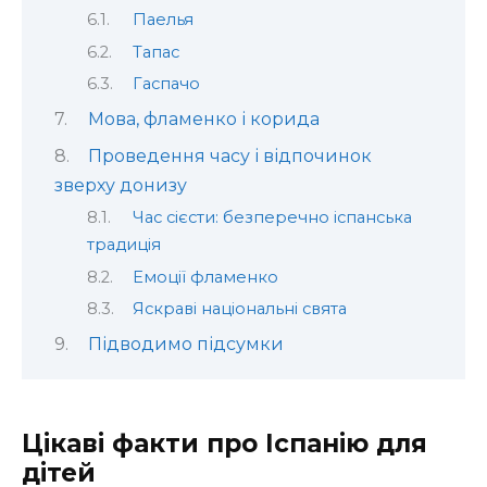
Паелья
Тапас
Гаспачо
Мова, фламенко і корида
Проведення часу і відпочинок
зверху донизу
Час сієсти: безперечно іспанська
традиція
Емоції фламенко
Яскраві національні свята
Підводимо підсумки
Цікаві факти про Іспанію для
дітей