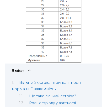
Зміст
Вільний естріол при вагітності:
норма та її важливість
Що таке вільний естріол?
Роль естріолу у вагітності