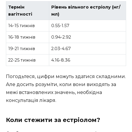
Термін
Рівень вільного естріолу (нг/
вагітності
мл)
14-15 тижнів
0.55-1.57
16-18 тижнів
0.94-2.92
19-21 тижнів
2.03-4.67
22-25 тижнів
4.16-8.36
Погодьтеся, цифри можуть здатися складними.
Але досить розуміти, коли вони виходять за
межі встановлених значень, необхідна
консультація лікаря.
Коли стежити за естріолом?