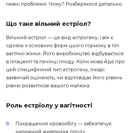
певні проблеми. Чому? Розберімося детально.
Що таке вільний естріол?
Вільний естріол — це вид естрогену, і він є
однією з основних форм цього гормону в тілі
вагітної жінки. Його виробництво відбувається
в плаценті та печінці плоду. Коли мова йде про
цей специфічний тип естрогену, лікарі
зазвичай оцінюють, чи відповідає його рівень
рівню розвиткові вашого малюка.
Роль естріолу у вагітності
Покращення кровообігу — забезпечує
належний живлення плоду.