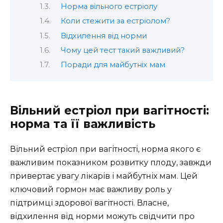
Норма вільного естріолу
Коли стежити за естріолом?
Відхилення від норми
Чому цей тест такий важливий?
Поради для майбутніх мам
Вільний естріол при вагітності:
норма та її важливість
Вільний естріол при вагітності, норма якого є
важливим показником розвитку плоду, завжди
привертає увагу лікарів і майбутніх мам. Цей
ключовий гормон має важливу роль у
підтримці здорової вагітності. Власне,
відхилення від норми можуть свідчити про