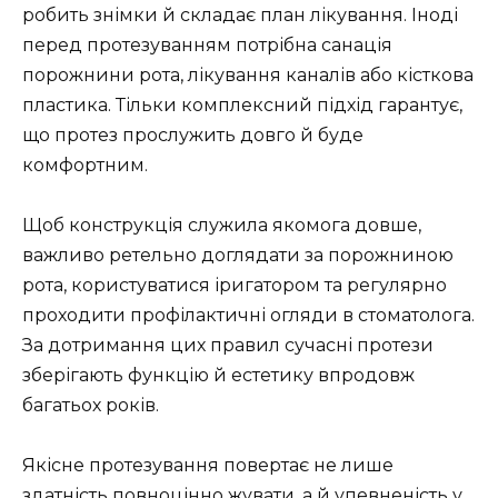
робить знімки й складає план лікування. Іноді
перед протезуванням потрібна санація
порожнини рота, лікування каналів або кісткова
пластика. Тільки комплексний підхід гарантує,
що протез прослужить довго й буде
комфортним.
Щоб конструкція служила якомога довше,
важливо ретельно доглядати за порожниною
рота, користуватися іригатором та регулярно
проходити профілактичні огляди в стоматолога.
За дотримання цих правил сучасні протези
зберігають функцію й естетику впродовж
багатьох років.
Якісне протезування повертає не лише
здатність повноцінно жувати, а й упевненість у