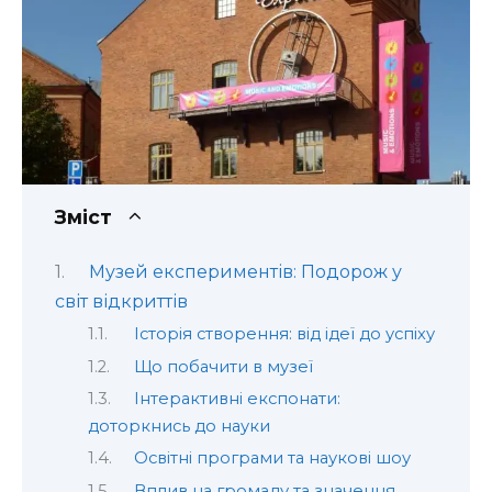
Зміст
Музей експериментів: Подорож у
світ відкриттів
Історія створення: від ідеї до успіху
Що побачити в музеї
Інтерактивні експонати:
доторкнись до науки
Освітні програми та наукові шоу
Вплив на громаду та значення