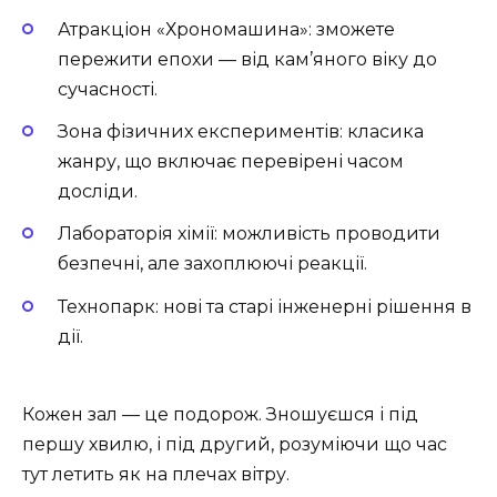
Атракціон «Хрономашина»: зможете
пережити епохи — від кам’яного віку до
сучасності.
Зона фізичних експериментів: класика
жанру, що включає перевірені часом
досліди.
Лабораторія хімії: можливість проводити
безпечні, але захоплюючі реакції.
Технопарк: нові та старі інженерні рішення в
дії.
Кожен зал — це подорож. Зношуєшся і під
першу хвилю, і під другий, розуміючи що час
тут летить як на плечах вітру.