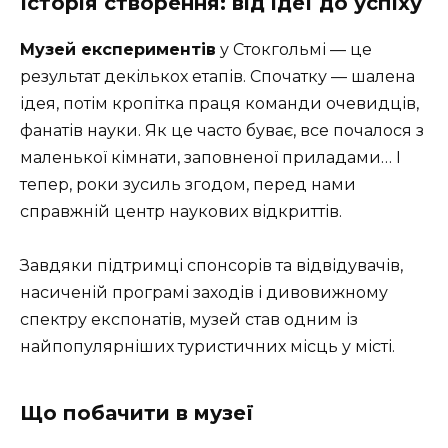
Історія створення: від ідеї до успіху
Музей експериментів
у Стокгольмі — це
результат декількох етапів. Спочатку — шалена
ідея, потім кропітка праця команди очевидців,
фанатів науки. Як це часто буває, все почалося з
маленької кімнати, заповненої приладами… І
тепер, роки зусиль згодом, перед нами
справжній центр наукових відкриттів.
Завдяки підтримці спонсорів та відвідувачів,
насиченій програмі заходів і дивовижному
спектру експонатів, музей став одним із
найпопулярніших туристичних місць у місті.
Що побачити в музеї