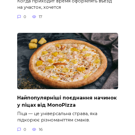
Когда приходит время оформлять въезд
на участок, хочется
0
17
Найпопулярніші поєднання начинок
у піцах від MonoPizza
Піца — це універсальна страва, яка
підкорює різноманіттям смаків.
0
16