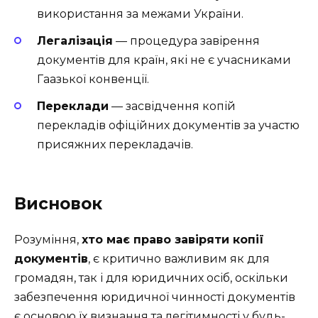
використання за межами України.
Легалізація
— процедура завірення
документів для країн, які не є учасниками
Гаазької конвенції.
Переклади
— засвідчення копій
перекладів офіційних документів за участю
присяжних перекладачів.
Висновок
Розуміння,
хто має право завіряти копії
документів
, є критично важливим як для
громадян, так і для юридичних осіб, оскільки
забезпечення юридичної чинності документів
є основою їх визнання та легітимності у будь-