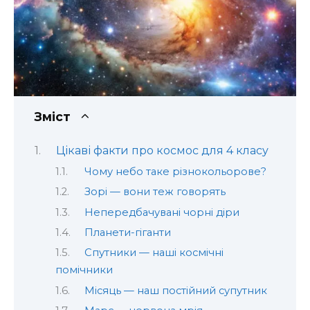
Зміст
Цікаві факти про космос для 4 класу
Чому небо таке різнокольорове?
Зорі — вони теж говорять
Непередбачувані чорні діри
Планети-гіганти
Спутники — наші космічні
помічники
Місяць — наш постійний супутник