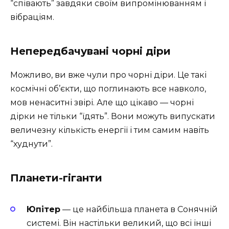
“співають” завдяки своїм випромінюванням і
вібраціям.
Непередбачувані чорні діри
Можливо, ви вже чули про чорні діри. Це такі
космічні об’єкти, що поглинають все навколо,
мов ненаситні звірі. Але що цікаво — чорні
дірки не тільки “їдять”. Вони можуть випускати
величезну кількість енергії і тим самим навіть
“худнути”.
Планети-гіганти
Юпітер
— це найбільша планета в Сонячній
системі. Він настільки великий, що всі інші