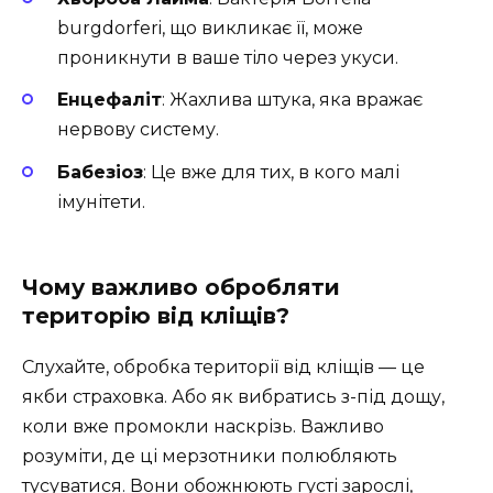
burgdorferi, що викликає її, може
проникнути в ваше тіло через укуси.
Енцефаліт
: Жахлива штука, яка вражає
нервову систему.
Бабезіоз
: Це вже для тих, в кого малі
імунітети.
Чому важливо обробляти
територію від кліщів?
Слухайте, обробка території від кліщів — це
якби страховка. Або як вибратись з-під дощу,
коли вже промокли наскрізь. Важливо
розуміти, де ці мерзотники полюбляють
тусуватися. Вони обожнюють густі зарослі,