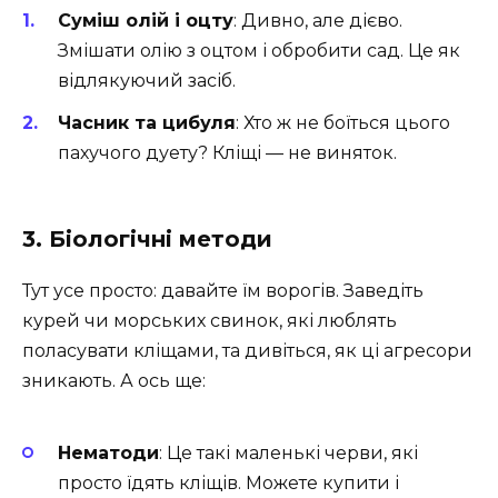
Суміш олій і оцту
: Дивно, але дієво.
Змішати олію з оцтом і обробити сад. Це як
відлякуючий засіб.
Часник та цибуля
: Хто ж не боїться цього
пахучого дуету? Кліщі — не виняток.
3. Біологічні методи
Тут усе просто: давайте їм ворогів. Заведіть
курей чи морських свинок, які люблять
поласувати кліщами, та дивіться, як ці агресори
зникають. А ось ще:
Нематоди
: Це такі маленькі черви, які
просто їдять кліщів. Можете купити і