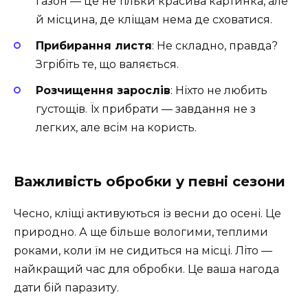
газон — це не тільки красива картинка, але
й місцина, де кліщам нема де сховатися.
Прибирання листя
: Не складно, правда?
Згрібіть те, що валяється.
Розчищення зарослів
: Ніхто не любить
густощів. Їх прибрати — завдання не з
легких, але всім на користь.
Важливість обробки у певні сезони
Чесно, кліщі активуються із весни до осені. Це
природно. А ще більше вологими, теплими
роками, коли їм не сидиться на місці. Літо —
найкращий час для обробки. Це ваша нагода
дати бій паразиту.