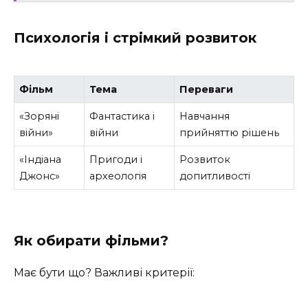
Психологія і стрімкий розвиток
Фільм
Тема
Переваги
«Зоряні
Фантастика і
Навчання
війни»
війни
прийняттю рішень
«Індіана
Пригоди і
Розвиток
Джонс»
археологія
допитливості
Як обирати фільми?
Має бути що? Важливі критерії: