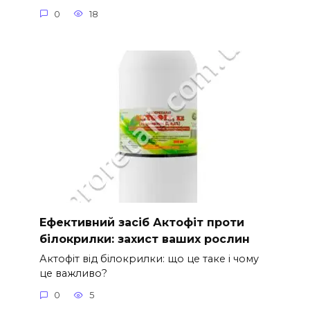
0
18
Ефективний засіб Актофіт проти
білокрилки: захист ваших рослин
Актофіт від білокрилки: що це таке і чому
це важливо?
0
5