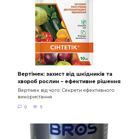
Вертімек: захист від шкідників та
хвороб рослин – ефективне рішення
Вертімек від чого: Секрети ефективного
використання
0
5