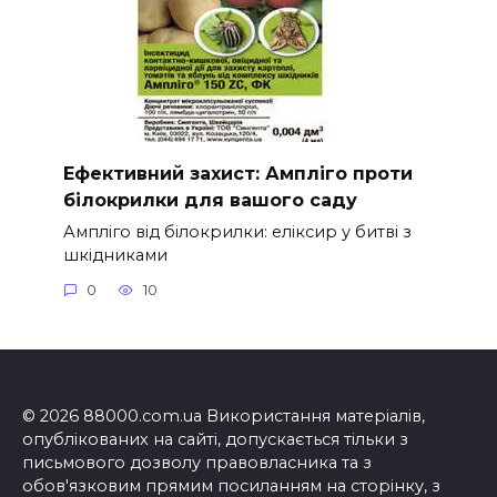
Ефективний захист: Ампліго проти
білокрилки для вашого саду
Ампліго від білокрилки: еліксир у битві з
шкідниками
0
10
© 2026 88000.com.ua Використання матеріалів,
опублікованих на сайті, допускається тільки з
письмового дозволу правовласника та з
обов'язковим прямим посиланням на сторінку, з