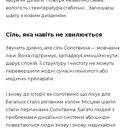
забув як дихати. Повітря незвично свіже,
вологість і температура стабільні… Залишаєш
шахту з новим диханням.
Сіль, яка навіть не хвилюється
Звучить дивно, але сіль Солотвина — мовчазна
ліки. Вона підтримує, загладжує емоційні кути,
дарує спокій. Її структуру і чистоту не можуть
перевершити жодні сучасні технології або
медичні препарати.
І знову до історії: як солотвино що лікує для
багатьох стало рятівним колом. Місцеві шахти
стали перлинами Солотвина. Багато людей з
проблемами дихальної системи або шкіри
повертаються сюди знову і знову, надихаючи