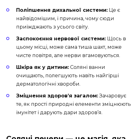
Поліпшення дихальної системи:
Це є
найвідомішим, і причина, чому сюди
приїжджають з усього світу.
Заспокоєння нервової системи:
Щось в
цьому місці, може сама тиша шахт, може
чисте повітря, але нерви вгамовуються.
Шкіра як у дитини:
Соляні ванни
очищають, полегшують навіть найгірші
дерматологічні хвороби.
Зміцнення здоров’я загалом:
Зачаровує
те, як прості природні елементи зміцнюють
імунітет і дарують дари здоров’я.
Соляні печери — це магія, яка