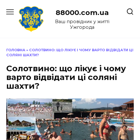
Перейти
до
88000.com.ua
вмісту
Ваш провідник у житті
Ужгорода
ГОЛОВНА
»
СОЛОТВИНО: ЩО ЛІКУЄ І ЧОМУ ВАРТО ВІДВІДАТИ ЦІ
СОЛЯНІ ШАХТИ?
Солотвино: що лікує і чому
варто відвідати ці соляні
шахти?