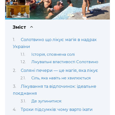
Зміст
Солотвино що лікує: магія в надрах
України
Історія, сповнена солі
Лікувальні властивості Солотвино
Соляні печери — це магія, яка лікує
Сіль, яка навіть не хвилюється
Лікування та відпочинок: ідеальне
поєднання
Де зупинитися:
Трохи підсумків: чому варто їхати