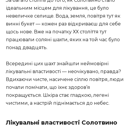
За багато століть до того, як Солотвино стало
ідеальним місцем для лікування, це було
невеличке селище. Вода, земля, повітря тут як
винні букет — кожен раз відкриваєш для себе
щось нове. Вже на початку ХХ століття тут
працювали соляні шахти, яких на той час було
понад двадцять.
Всередині цих шахт знайшли неймовірні
лікувальні властивості — неочікувано, правда?
Вдихаючи чисте, насичене сіллю повітря, люди
почали помічати, що їхнє здоров’я
покращується. Шкіра стає гладкою, легені
чистими, а настрій піднімається до небес.
Лікувальні властивості Солотвино