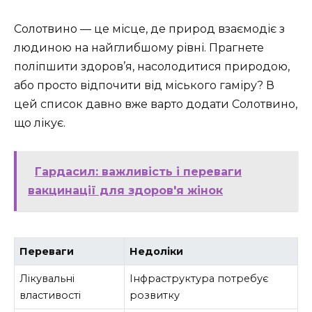
Солотвино — це місце, де природ взаємодіє з
людиною на найглибшому рівні. Прагнете
поліпшити здоров’я, насолодитися природою,
або просто відпочити від міського гаміру? В
цей список давно вже варто додати Солотвино,
що лікує.
Гардасил: важливість і переваги
вакцинації для здоров'я жінок
Переваги
Недоліки
Лікувальні
Інфраструктура потребує
властивості
розвитку