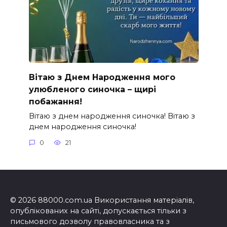
Вітаю з Днем Народження мого
улюбленого синочка – щирі
побажання!
Вітаю з днем народження синочка! Вітаю з
днем народження синочка!
0
21
© 2026 88000.com.ua Використання матеріалів,
опублікованих на сайті, допускається тільки з
письмового дозволу правовласника та з