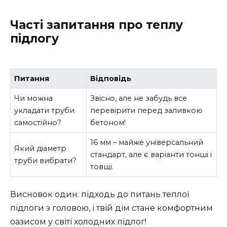
Часті запитання про теплу
підлогу
Питання
Відповідь
Чи можна
Звісно, але не забудь все
укладати труби
перевірити перед заливкою
самостійно?
бетоном!
16 мм – майже універсальний
Який діаметр
стандарт, але є варіанти тонші і
труби вибрати?
товщі.
Висновок один: підходь до питань теплої
підлоги з головою, і твій дім стане комфортним
оазисом у світі холодних підлог!