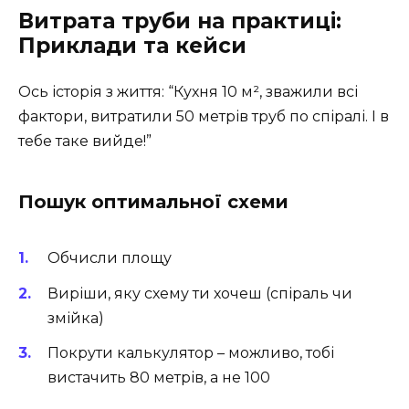
Витрата труби на практиці:
Приклади та кейси
Ось історія з життя: “Кухня 10 м², зважили всі
фактори, витратили 50 метрів труб по спіралі. І в
тебе таке вийде!”
Пошук оптимальної схеми
Обчисли площу
Виріши, яку схему ти хочеш (спіраль чи
змійка)
Покрути калькулятор – можливо, тобі
вистачить 80 метрів, а не 100