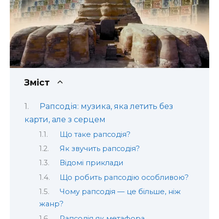
Зміст
Рапсодія: музика, яка летить без
карти, але з серцем
Що таке рапсодія?
Як звучить рапсодія?
Відомі приклади
Що робить рапсодію особливою?
Чому рапсодія — це більше, ніж
жанр?
Рапсодія як метафора