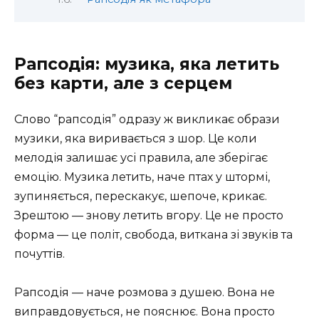
Рапсодія: музика, яка летить
без карти, але з серцем
Слово “рапсодія” одразу ж викликає образи
музики, яка виривається з шор. Це коли
мелодія залишає усі правила, але зберігає
емоцію. Музика летить, наче птах у штормі,
зупиняється, перескакує, шепоче, крикає.
Зрештою — знову летить вгору. Це не просто
форма — це політ, свобода, виткана зі звуків та
почуттів.
Рапсодія — наче розмова з душею. Вона не
виправдовується, не пояснює. Вона просто