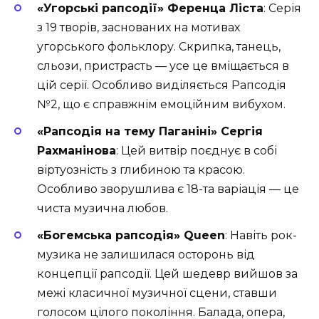
«Угорські рапсодії» Ференца Ліста
: Серія
з 19 творів, заснованих на мотивах
угорського фольклору. Скрипка, танець,
сльози, пристрасть — усе це вміщається в
цій серії. Особливо виділяється Рапсодія
№2, що є справжнім емоційним вибухом.
«Рапсодія на тему Паганіні» Сергія
Рахманінова
: Цей витвір поєднує в собі
віртуозність з глибиною та красою.
Особливо зворушлива є 18-та варіація — це
чиста музична любов.
«Богемська рапсодія» Queen
: Навіть рок-
музика не залишилася осторонь від
концепції рапсодії. Цей шедевр вийшов за
межі класичної музичної сцени, ставши
голосом цілого покоління. Балада, опера,