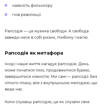
наївність фольклору
гнів революції
Рапсодія — це музика свободи. А свобода
завжди несе в собі ризик, глибину і магію.
Рапсодія як метафора
Іноді і наше життя нагадує рапсодію. День
може початися тихо, продовжитися бурею,
завершитися ніжністю. Ми самі — рапсодії. Без
чіткого плану, але з внутрішньою мелодією, що
веде нас.
Коли слухаєш рапсодію, це як слухати своє