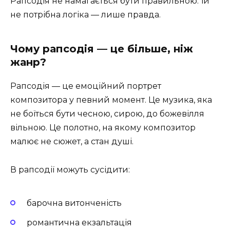
Рапсодія не намагається бути правильною. Їй
не потрібна логіка — лише правда.
Чому рапсодія — це більше, ніж
жанр?
Рапсодія — це емоційний портрет
композитора у певний момент. Це музика, яка
не боїться бути чесною, сирою, до божевілля
вільною. Це полотно, на якому композитор
малює не сюжет, а стан душі.
В рапсодії можуть сусідити:
барочна витонченість
романтична екзальтація