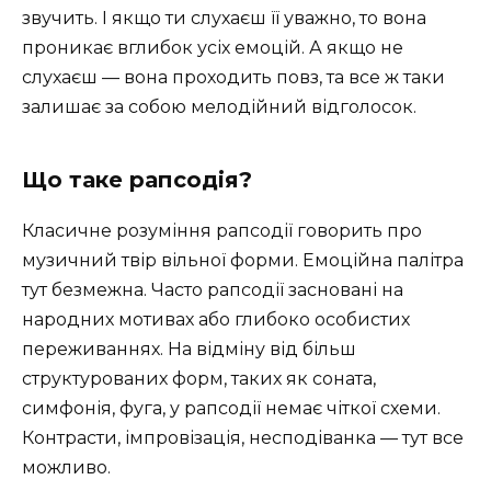
звучить. І якщо ти слухаєш її уважно, то вона
проникає вглибок усіх емоцій. А якщо не
слухаєш — вона проходить повз, та все ж таки
залишає за собою мелодійний відголосок.
Що таке рапсодія?
Класичне розуміння рапсодії говорить про
музичний твір вільної форми. Емоційна палітра
тут безмежна. Часто рапсодії засновані на
народних мотивах або глибоко особистих
переживаннях. На відміну від більш
структурованих форм, таких як соната,
симфонія, фуга, у рапсодії немає чіткої схеми.
Контрасти, імпровізація, несподіванка — тут все
можливо.