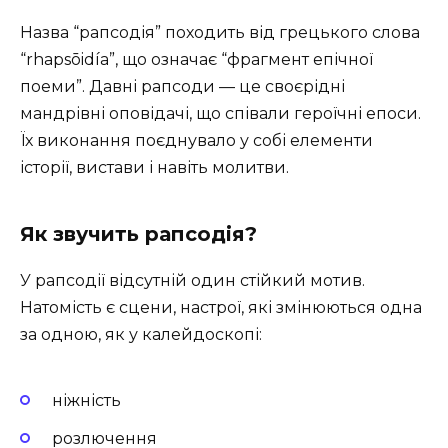
Назва “рапсодія” походить від грецького слова
“rhapsōidía”, що означає “фрагмент епічної
поеми”. Давні рапсоди — це своєрідні
мандрівні оповідачі, що співали героїчні епоси.
Їх виконання поєднувало у собі елементи
історії, вистави і навіть молитви.
Як звучить рапсодія?
У рапсодії відсутній один стійкий мотив.
Натомість є сцени, настрої, які змінюються одна
за одною, як у калейдоскопі:
ніжність
розлючення