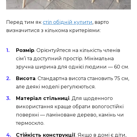
Перед тим як
стіл обідній купити
, варто
визначитися з кількома критеріями:
Розмір
. Орієнтуйтеся на кількість членів
сім’ї та доступний простір. Мінімальна
зручна ширина для однієї людини — 60 см.
Висота
. Стандартна висота становить 75 см,
але деякі моделі регулюються.
Матеріал стільниці
. Для щоденного
використання краще обрати вологостійкі
поверхні — ламіноване дерево, камінь чи
термоскло.
Стійкість конструкції
. Якщо в домі є діти,