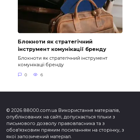
Блокноти як стратегічний
інструмент комунікації бренду
Блокноти як стратегічний інструмент
комунікації бренду
0
6
© 2026 88000.com.ua Використання матеріалів,
опублікованих на сайті, допускається тільки з
письмового дозволу правовласника та з
обов'язковим прямим посиланням на сторінку, з
якої запозичений матеріал.