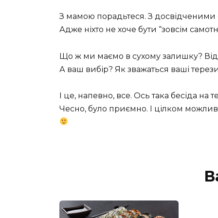
З мамою порадьтеся. З досвідченими св
Адже ніхто не хоче бути “зовсім самот
Що ж ми маємо в сухому залишку? Від
А ваш вибір? Як зважаться ваші терез
І це, напевно, все. Ось така бесіда на т
Чесно, було приємно. І цілком можлив
В