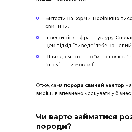
Витрати на корми. Порівняно вис
свинини.
Інвестиції в інфраструктуру. Споча
цей підхід “виведе” тебе на новий
Шлях до місцевого “монополіста”.
“нішу” — ви могли б.
Отже, сама
порода свиней кантор
має
вирішив впевнено крокувати у бізнес.
Чи варто займатися ро
породи?