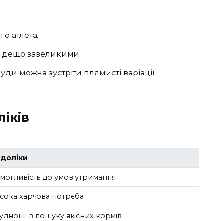
го атлета.
… дещо завеликими.
уди можна зустріти плямисті варіації.
ліків
доліки
могливість до умов утримання
сока харчова потреба
уднощі в пошуку якісних кормів