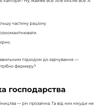
ь кантори? Ну, майже все. Але якісне все. А
льшу частину раціону.
ізноманітнювати.
ірно.
правильним підходом до харчування —
отрібно фермеру?
ка господарства
ництва — річ прозаїчна. Та від них нікуди не