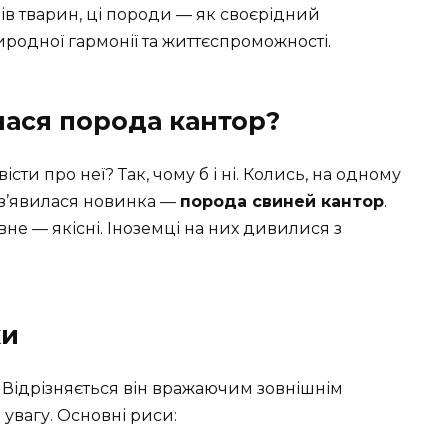
лів тварин, ці породи — як своєрідний
иродної гармонії та життєспроможності.
илася порода кантор?
сти про неї? Так, чому б і ні. Колись, на одному
 з’явилася новинка —
порода свиней кантор
.
овне — якісні. Іноземці на них дивилися з
ки
”. Відрізняється він вражаючим зовнішнім
 увагу. Основні риси: