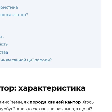
еристика
порода кантор?
си…
ість
ства
нням свиней цієї породи?
тор: характеристика
айної теми, як
порода свиней кантор
. Хтось
урбує? Але хто сказав, що важливо, а що ні?