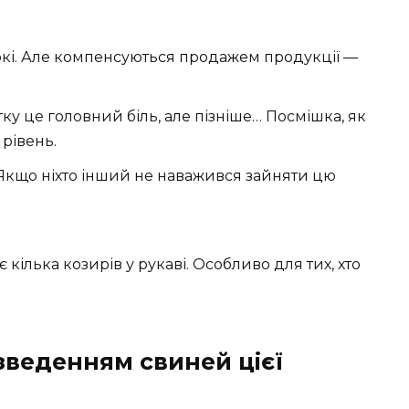
окі. Але компенсуються продажем продукції —
тку це головний біль, але пізніше… Посмішка, як
 рівень.
 Якщо ніхто інший не наважився зайняти цю
 кілька козирів у рукаві. Особливо для тих, хто
зведенням свиней цієї