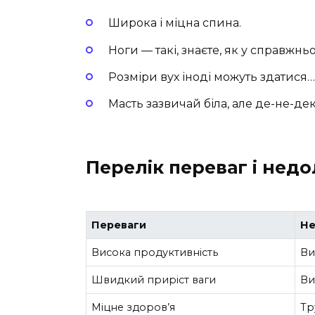
Широка і міцна спина.
Ноги — такі, знаєте, як у справжньо
Pозміри вух іноді можуть здатися
Масть зазвичай біла, але де-не-дек
Перелік переваг і недо
Переваги
Не
Висока продуктивність
Ви
Швидкий приріст ваги
Ви
Міцне здоров’я
Тр