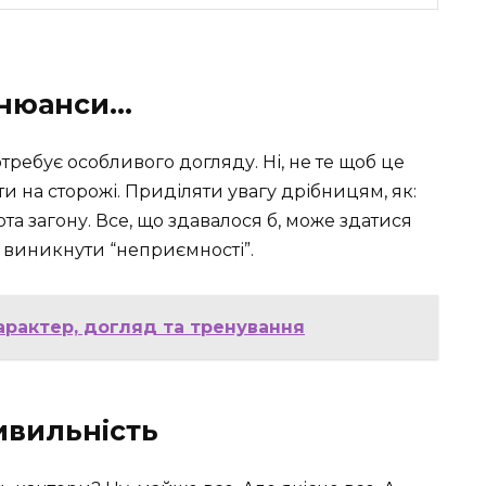
і нюанси…
требує особливого догляду. Ні, не те щоб це
и на сторожі. Приділяти увагу дрібницям, як:
ота загону. Все, що здавалося б, може здатися
 виникнути “неприємності”.
 характер, догляд та тренування
ивильність