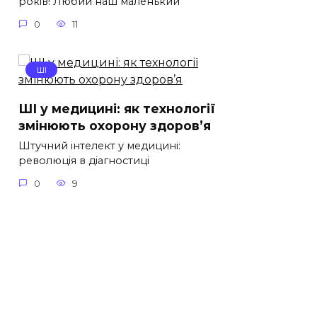
років! Любий наш маленький
0
11
ШІ
ШІ у медицині: як технології
змінюють охорону здоров’я
Штучний інтелект у медицині:
революція в діагностиці
0
9