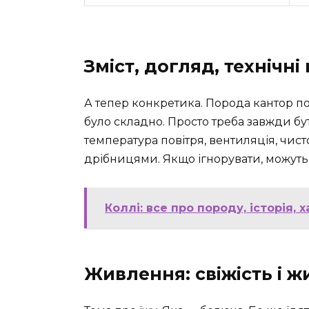
Зміст, догляд, технічн
А тепер конкретика. Порода кантор по
було складно. Просто треба завжди бут
температура повітря, вентиляція, чист
дрібницями. Якщо ігнорувати, можуть
Коллі: все про породу, історія,
Живлення: свіжість і ж