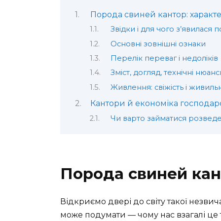
Порода свиней кантор: характ
Звідки і для чого з’явилася 
Основні зовнішні ознаки
Перелік переваг і недоліків
Зміст, догляд, технічні нюан
Живлення: свіжість і живильн
Кантори й економіка господар
Чи варто займатися розведе
Порода свиней кан
Відкриємо двері до світу такої незвич
може подумати — чому нас взагалі це т