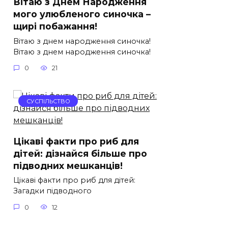
Вітаю з Днем Народження
мого улюбленого синочка –
щирі побажання!
Вітаю з днем народження синочка!
Вітаю з днем народження синочка!
0
21
СУСПІЛЬСТВО
Цікаві факти про риб для
дітей: дізнайся більше про
підводних мешканців!
Цікаві факти про риб для дітей:
Загадки підводного
0
12