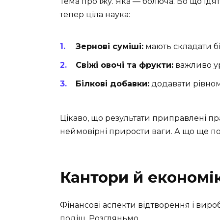
Тема про їжу. Яка — болюча. Бо що їдят
тепер ціла наука:
Зернові суміші:
мають складати бі
Свіжі овочі та фрукти:
важливо ур
Білкові добавки:
додавати рівном
Цікаво, що результати приправлені 
неймовірні прирости ваги. А що ще п
Кантори й економі
Фінансові аспекти відтворення і вироб
подіш. Розгляньмо…