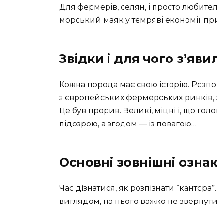
Для фермерів, селян, і просто любите
морський маяк у темряві економії, пр
Звідки і для чого з’яв
Кожна порода має свою історію. Розпові
з європейських фермерських ринків,
Це був прорив. Великі, міцні і, що гол
підозрою, а згодом — із повагою…
Основні зовнішні озна
Час дізнатися, як розпізнати “кантора
виглядом, на нього важко не звернути