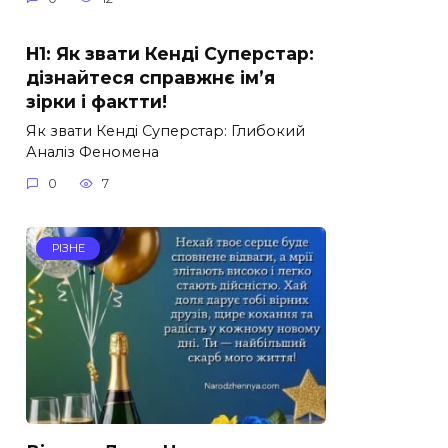
H1: Як звати Кенді Суперстар:
дізнайтеся справжнє ім’я
зірки і фактти!
Як звати Кенді Суперстар: Глибокий
Аналіз Феномена
0
7
РІЗНЕ