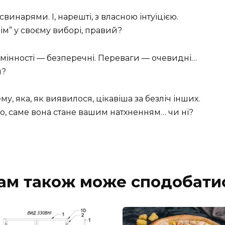
инарями. І, нарешті, з власною інтуїцією.
нім” у своєму виборі, правий?
мінності — безперечні. Переваги — очевидні…
и?
ему, яка, як виявилося, цікавіша за безліч інших.
о, саме вона стане вашим натхненням… чи ні?
ам також може сподобати