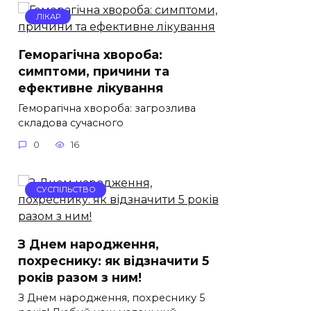
ЛІКАР
Геморагічна хвороба:
симптоми, причини та
ефективне лікування
Геморагічна хвороба: загрозлива
складова сучасного
0
16
СУСПІЛЬСТВО
З Днем народження,
похреснику: як відзначити 5
років разом з ним!
З Днем народження, похреснику 5