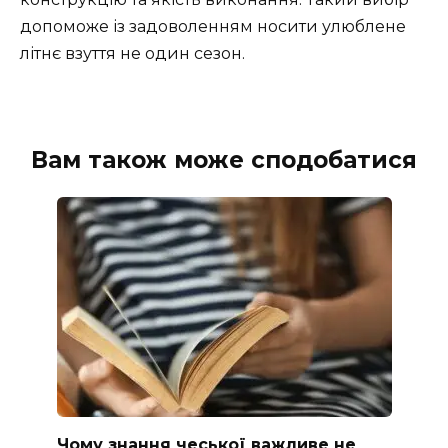
допоможе із задоволенням носити улюблене
літнє взуття не один сезон.
Вам також може сподобатися
Чому знання чеської важливе не