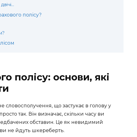
двічі…
рахового полісу?
и?
олісом
го полісу: основи, які
ти
чне словосполучення, що застукає в голову у
росто так. Він визначає, скільки часу ви
редбачених обставин. Це як невидимий
ави не йдуть шкереберть.