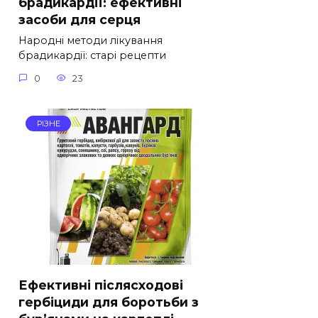
брадикардії: ефективні
засоби для серця
Народні методи лікування
брадикардії: старі рецепти
0
23
РІЗНЕ
Ефективні післясходові
гербіциди для боротьби з