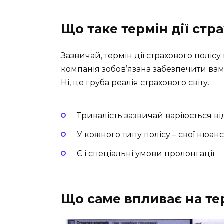
Що таке термін дії стр
Зазвичай, термін дії страхового поліс
компанія зобов’язана забезпечити вам 
Ні, це груба реалія страхового світу.
Тривалість зазвичай варіюється ві
У кожного типу полісу – свої нюанс
Є і спеціальні умови пролонгації.
Що саме впливає на тер