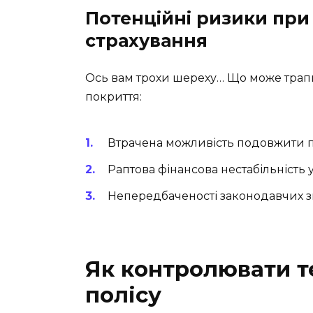
Потенційні ризики при 
страхування
Ось вам трохи шереху… Що може трапит
покриття:
Втрачена можливість подовжити по
Раптова фінансова нестабільність 
Непередбаченості законодавчих з
Як контролювати те
полісу