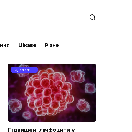
ання
Цікаве
Різне
ЗДОРОВ’Я
Підвищені лімфоцити у