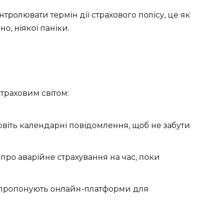
нтролювати термін дії страхового полісу, це як
о, ніякої паніки.
страховим світом:
новіть календарні повідомлення, щоб не забути
 про аварійне страхування на час, поки
й пропонують онлайн-платформи для