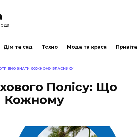
a
рода
Дім та сад
Техно
Мода та краса
Привіт
 ПОТРІБНО ЗНАТИ КОЖНОМУ ВЛАСНИКУ
ахового Полісу: Що
и Кожному