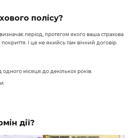
ахового полісу?
у визначає період, протягом якого ваша страхова
покриття. І це не якийсь там вічний договір.
д одного місяця до декількох років.
и.
мін дії?