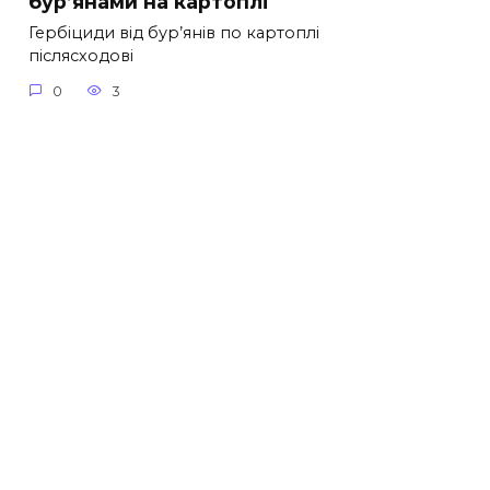
бур’янами на картоплі
Гербіциди від бур’янів по картоплі
післясходові
0
3