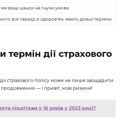
 тим вищі шанси на гнучкі умови
 кого все гаразд зі здоров’ям, мають довші терміни
 термін дії страхового
 дії страхового полісу може не лише заощадити
 продовження — і привіт, нові ризики!
ти підліткам у 16 років у 2023 році?