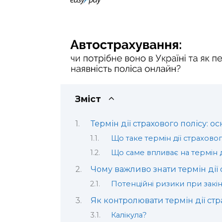
Зміст
Термін дії страхового полісу: о
Що таке термін дії страховог
Що саме впливає на термін д
Чому важливо знати термін дії 
Потенційні ризики при закі
Як контролювати термін дії стр
Калікула?