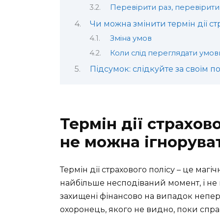
Перевірити раз, перевірити 
Чи можна змінити термін дії ст
Зміна умов
Коли слід переглядати умов
Підсумок: слідкуйте за своїм п
Термін дії страхово
не можна ігнорува
Термін дії страхового полісу – це магі
найбільше несподіваний момент, і не п
захищені фінансово на випадок непе
охоронець, якого не видно, поки спр