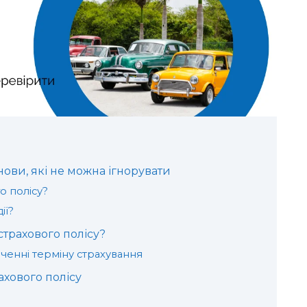
снови, які не можна ігнорувати
о полісу?
ії?
страхового полісу?
нченні терміну страхування
ахового полісу