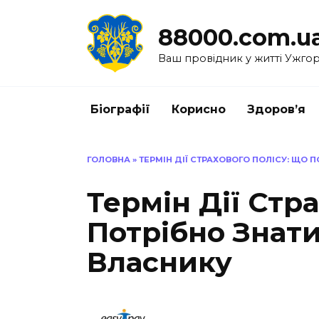
Перейти
до
88000.com.u
вмісту
Ваш провідник у житті Ужго
Біографії
Корисно
Здоров’я
ГОЛОВНА
»
ТЕРМІН ДІЇ СТРАХОВОГО ПОЛІСУ: ЩО
Термін Дії Стр
Потрібно Знат
Власнику