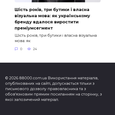
Шість років, три бутики і власна
візуальна мова: як українському
бренду вдалося виростити
преміумсегмент
Шість років, три бутики і власна візуальна
мова: як
0
24
© 2026 88000.com.ua Використання матеріалів,
опублікованих на сайті, допускається тільки з
письмового дозволу правовласника та з
обов'язковим прямим посиланням на сторінку, з
якої запозичений матеріал.