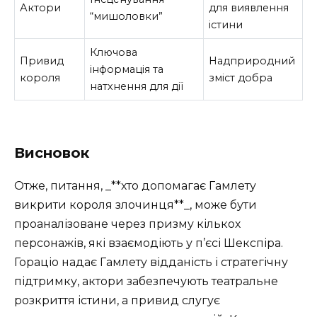
Актори
для виявлення
“мишоловки”
істини
Ключова
Привид
Надприродний
інформація та
короля
зміст добра
натхнення для дії
Висновок
Отже, питання, _**хто допомагає Гамлету
викрити короля злочинця**_, може бути
проаналізоване через призму кількох
персонажів, які взаємодіють у п’єсі Шекспіра.
Гораціо надає Гамлету відданість і стратегічну
підтримку, актори забезпечують театральне
розкриття істини, а привид слугує