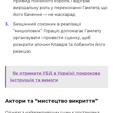
привид покійного короля, і відіграє
вирішальну роль у переконанні Гамлета, що
його бачення — не маскарад.
Безцінний союзник в реалізації
“мишоловки”: Гораціо допомагає Гамлету
організувати і провести сценку, щоб
розкрити злочин Клавдія та побачити його
реакцію.
Як отримати УБД в Україні: покрокова
інструкція та вимоги
Актори та “мистецтво викриття”
Однією з найважливіших сцен є постановка