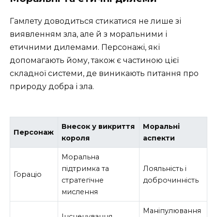
Гамлету доводиться стикатися не лише зі
виявленням зла, але й з моральними і
етичними дилемами. Персонажі, які
допомагають йому, також є частиною цієї
складної системи, де виникають питання про
природу добра і зла.
Внесок у викриття
Моральні
Персонаж
короля
аспекти
Моральна
підтримка та
Лояльність і
Гораціо
стратегічне
доброчинність
мислення
Маніпулювання
Інсценування