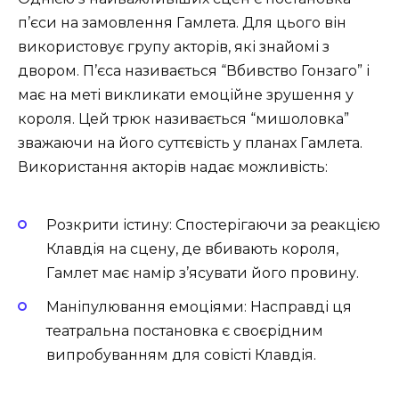
п’єси на замовлення Гамлета. Для цього він
використовує групу акторів, які знайомі з
двором. П’єса називається “Вбивство Гонзаго” і
має на меті викликати емоційне зрушення у
короля. Цей трюк називається “мишоловка”
зважаючи на його суттєвість у планах Гамлета.
Використання акторів надає можливість:
Розкрити істину: Спостерігаючи за реакцією
Клавдія на сцену, де вбивають короля,
Гамлет має намір з’ясувати його провину.
Маніпулювання емоціями: Насправді ця
театральна постановка є своєрідним
випробуванням для совісті Клавдія.