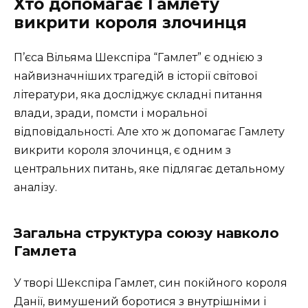
Хто допомагає Гамлету
викрити короля злочинця
П’єса Вільяма Шекспіра “Гамлет” є однією з
найвизначніших трагедій в історії світової
літератури, яка досліджує складні питання
влади, зради, помсти і моральної
відповідальності. Але хто ж допомагає Гамлету
викрити короля злочинця, є одним з
центральних питань, яке підлягає детальному
аналізу.
Загальна структура союзу навколо
Гамлета
У творі Шекспіра Гамлет, син покійного короля
Данії, вимушений боротися з внутрішніми і