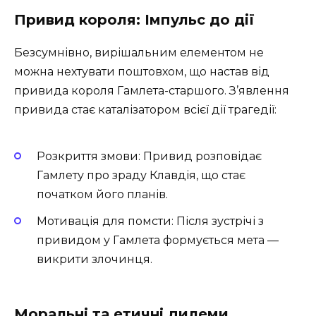
Привид короля: Імпульс до дії
Безсумнівно, вирішальним елементом не
можна нехтувати поштовхом, що настав від
привида короля Гамлета-старшого. З’явлення
привида стає каталізатором всієї дії трагедії:
Розкриття змови: Привид розповідає
Гамлету про зраду Клавдія, що стає
початком його планів.
Мотивація для помсти: Після зустрічі з
привидом у Гамлета формується мета —
викрити злочинця.
Моральні та етичні дилеми