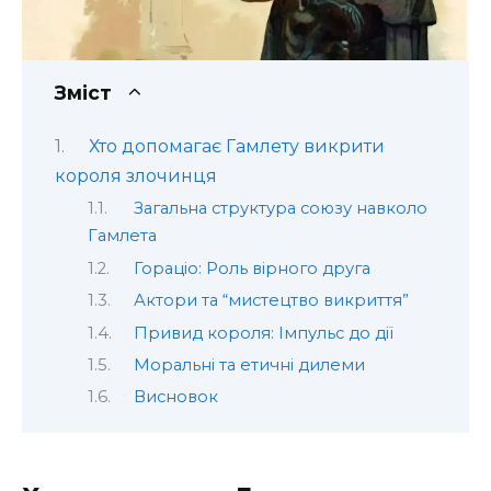
Зміст
Хто допомагає Гамлету викрити
короля злочинця
Загальна структура союзу навколо
Гамлета
Гораціо: Роль вірного друга
Актори та “мистецтво викриття”
Привид короля: Імпульс до дії
Моральні та етичні дилеми
Висновок