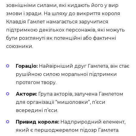
зовнішніми силами, які кидають його у вир
змови і зради. На шляху до викриття короля
Клавдія Гамлет намагається заручитися
підтримкою декількох персонажів, які можуть
бути розглянуті як потенційні або фактичні
союзники.
Гораціо:
Найвірніший друг Гамлета, він стає
рушійною силою моральної підтримки
протягом твору.
Актори:
Група акторів, залучена Гамлетом
для організації “мишоловки”, п’єси
всередині п’єси.
Привид короля:
Надприродний елемент,
який є першоджерелом підозр Гамлета.