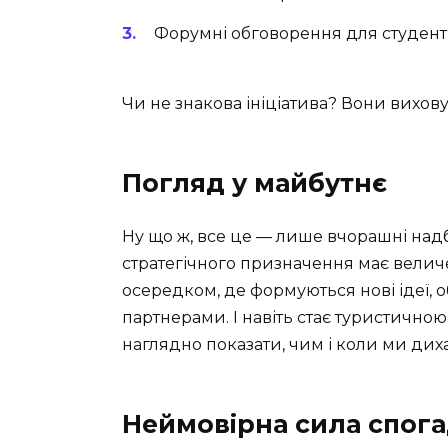
Форумні обговорення для студент
Чи не знакова ініціатива? Вони вихов
Погляд у майбутнє
Ну що ж, все це — лише вчорашні надб
стратегічного призначення має величе
осередком, де формуються нові ідеї
партнерами. І навіть стає туристично
наглядно показати, чим і коли ми диха
Неймовірна сила спога