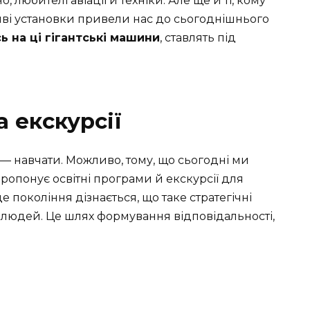
 любителі авіації й техніки. Але ще й ті, кому
хливі установки привели нас до сьогоднішнього
сь на ці гігантські машини
, ставлять під
а екскурсії
 — навчати. Можливо, тому, що сьогодні ми
ропонує освітні програми й екскурсії для
е покоління дізнається, що таке стратегічні
тя людей. Це шлях формування відповідальності,