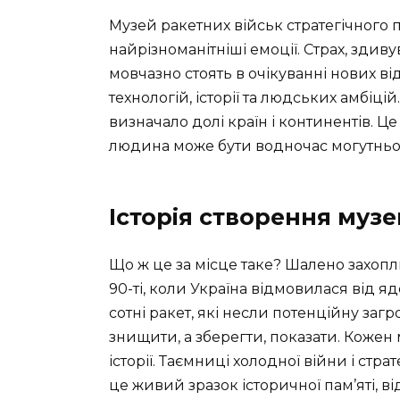
Музей ракетних військ стратегічного
найрізноманітніші емоції. Страх, здивув
мовчазно стоять в очікуванні нових від
технологій, історії та людських амбіцій.
визначало долі країн і континентів. Ц
людина може бути водночас могутньо
Історія створення муз
Що ж це за місце таке? Шалено захопл
90-ті, коли Україна відмовилася від я
сотні ракет, які несли потенційну загро
знищити, а зберегти, показати. Кожен
історії. Таємниці холодної війни і стра
це живий зразок історичної пам’яті, в