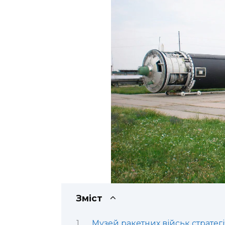
Зміст
Музей ракетних військ стратег