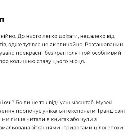
п
кійно. До нього легко доїхати, недалеко від
ів, адже тут все не як звичайно. Розташований
кувано прекрасні: безкраї поля і той особливий
 про колишню славу цього місця.
і очі? Бо лише так відчуєш масштаб. Музей
чення пропонує унікальні експонати. Грандіозні
 ми лише читали в книгах або чули з
намальована зітханнями і тривогами цілої епохи.