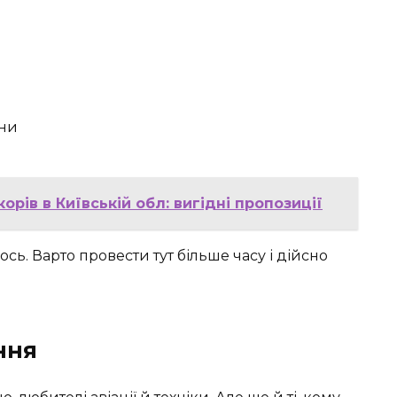
ани
рів в Київській обл: вигідні пропозиції
ось. Варто провести тут більше часу і дійсно
ння