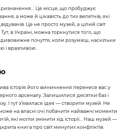
 призначення… Це місце, що пробуджує
ання, а може й цікавість до тих велетнів, які
відувачів. Це не просто музей, а цілий світ
 Тут, в Україні, можна торкнутися того, що
е дивовижне почуття, коли розумієш, наскільки
ю і вразливою.
ею
ива історія його виникнення перенесе вас у
дерного арсеналу. Залишилися десятки баз і
зу. І тут з’явилася ідея — створити музей. Не
 може на власні очі побачити найважчі моменти
тегій, які могли змінити хід історії… Наш музей —
ідкрита книга про світ минулих конфліктів.