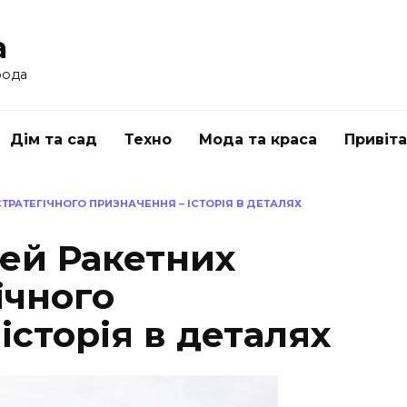
a
рода
Дім та сад
Техно
Мода та краса
Привіт
СТРАТЕГІЧНОГО ПРИЗНАЧЕННЯ – ІСТОРІЯ В ДЕТАЛЯХ
зей Ракетних
ічного
історія в деталях