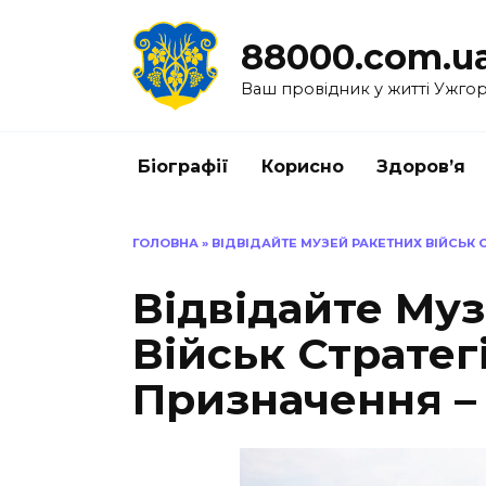
Перейти
до
88000.com.u
вмісту
Ваш провідник у житті Ужго
Біографії
Корисно
Здоров’я
ГОЛОВНА
»
ВІДВІДАЙТЕ МУЗЕЙ РАКЕТНИХ ВІЙСЬК 
Відвідайте Му
Військ Стратег
Призначення – 