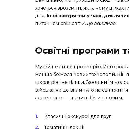
Вам цікаво, хто приходить сюди? Звісно,
хочеться зрозуміти, як та чому ці жа
дня.
Інші застрягли у часі, дивлячи
питанням свій світ.
А це важливо.
Освітні програми т
Музей не лише про історію. Його роль
менше боїмося нових технологій. Він п
школярів і не тільки. Завдяки їм молод
війська, як це вплинуло на світ і жит
адже знати — значить бути готовим.
Класичні екскурсії для груп
Тематичні лекції