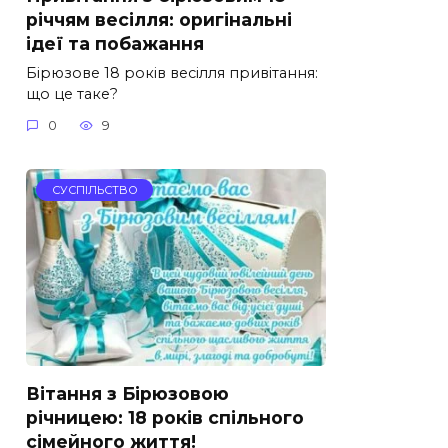
річчям весілля: оригінальні
ідеї та побажання
Бірюзове 18 років весілля привітання:
що це таке?
0
9
СУСПІЛЬСТВО
Вітання з Бірюзовою
річницею: 18 років спільного
сімейного життя!