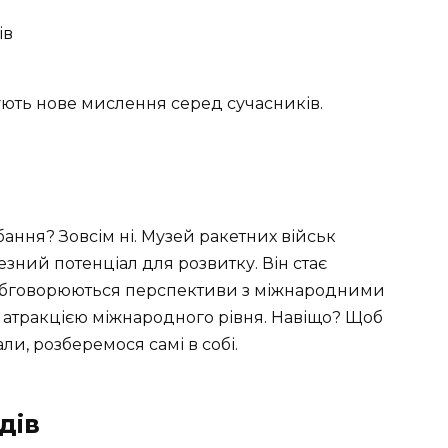
ів
ують нове мислення серед сучасників.
ання? Зовсім ні. Музей ракетних військ
зний потенціал для розвитку. Він стає
, обговорюються перспективи з міжнародними
ю атракцією міжнародного рівня. Навіщо? Щоб
ли, розберемося самі в собі.
дів