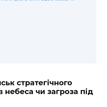
ськ стратегічного
в небеса чи загроза під