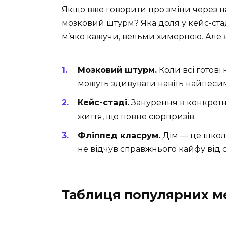
Якщо вже говорити про зміни через н
мозковий штурм? Яка доля у кейс-стад
м’яко кажучи, вельми химерною. Але ж 
Мозковий штурм.
Коли всі готові
можуть здивувати навіть найпесим
Кейс-стаді.
Занурення в конкретні
життя, що повне сюрпризів.
Фліппед класрум.
Дім — це школа
не відчув справжнього кайфу від
Таблиця популярних м