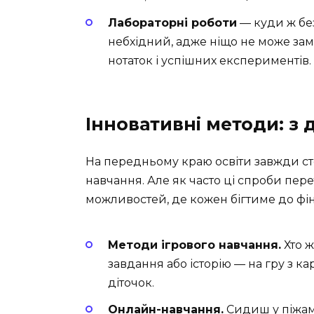
Лабораторні роботи
— куди ж без
небхідний, адже ніщо не може зам
нотаток і успішних експериментів.
Інновативні методи: з 
На передньому краю освіти завжди стоя
навчання. Але як часто ці спроби пе
можливостей, де кожен бігтиме до фін
Методи ігрового навчання.
Хто ж
завдання або історію — на гру з к
діточок.
Онлайн-навчання.
Сидиш у піжамі