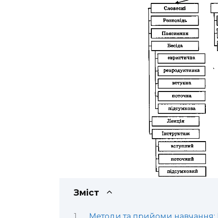
Зміст
Методи та прийоми навчання: К