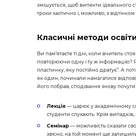
змішується, щоб випекти ідеального ст
трохи хаотично і, можливо, з відтінком і
Класичні методи освіти
Ви пам’ятаєте ті дні, коли вчитель сто
повторюючи одну і ту ж інформацію? Я
пластинку, яку постійно дратує”. А поті
як один, починали намагатися відпові
його побрав, сподівання знову почути 
Лекція
— царює у академічному сві
студенти слухають. Крім випадків,
Семінар
— можливість сказати своє
звісно, на той момент ще залишил