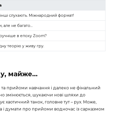
а
інші слухають. Міжнародний формат!
 але не багато…
ручніше в епоху Zoom?
ну теорію у живу гру.
Ну, майже…
 та прийоми навчання і далеко не фінальний
ійно змінюється, шукаючи нові шляхи до
ує хаотичний танок, головне тут – рух. Може,
ома і думати про прийоми водночас із сарказмом