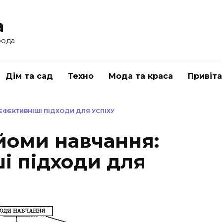
a
рода
Дім та сад
Техно
Мода та краса
Привіт
ЕФЕКТИВНІШІ ПІДХОДИ ДЛЯ УСПІХУ
йоми навчання:
і підходи для