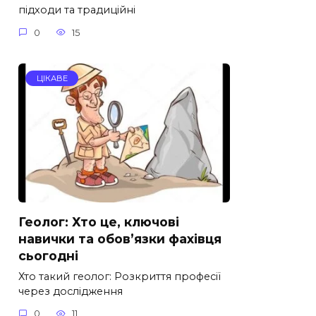
підходи та традиційні
0
15
ЦІКАВЕ
Геолог: Хто це, ключові
навички та обов’язки фахівця
сьогодні
Хто такий геолог: Розкриття професії
через дослідження
0
11