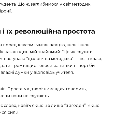
удента. Що ж, заглибимося у світ методик,
ронії.
 і їх революційна простота
яв перед класом і читав лекцію, знов і знов
к казав один мій знайомий: “Це як слухати
м наступала “діалогічна методика” — всі в класі,
дати, тремтящие голоси, запинки і… чорт би
власні думки у відповідь учителя.
ті. Проста, як двері: викладач говорить,
 коли вони не слухають…
 слово, навіть якщо це лише “я згоден”. Якщо,
ися сили.