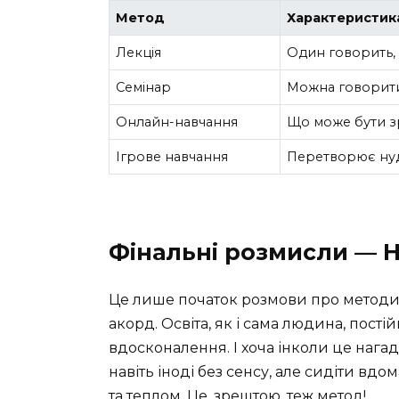
Метод
Характеристик
Лекція
Один говорить, 
Семінар
Можна говорити,
Онлайн-навчання
Що може бути з
Ігрове навчання
Перетворює нуд
Фінальні розмисли — 
Це лише початок розмови про методи
акорд. Освіта, як і сама людина, пост
вдосконалення. І хоча інколи це нагад
навіть іноді без сенсу, але сидіти вд
та теплом. Це, зрештою, теж метод!