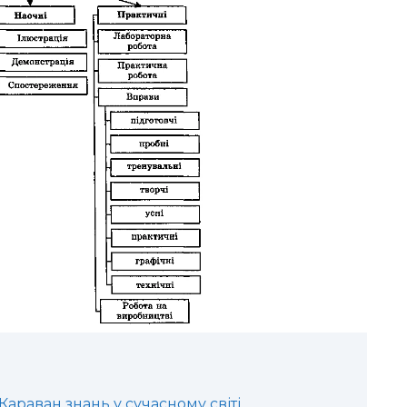
араван знань у сучасному світі