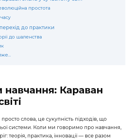
 революційна простота
 часу
перехід до практики
орії до шаленства
ик
айже…
 навчання: Караван
світі
росто слова, це сукупність підходів, що
ьої системи. Коли ми говоримо про навчання,
: теорія, практика, інновації — все разом