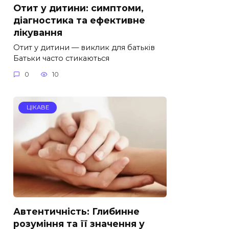
Отит у дитини: симптоми,
діагностика та ефективне
лікування
Отит у дитини — виклик для батьків
Батьки часто стикаються
0
10
ЦІКАВЕ
Автентичність: Глибинне
розуміння та її значення у