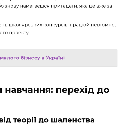
о знову намагаєшся пригадати, яка це вже за
ень школярських конкурсів: працюй невтомно,
свого проекту…
алого бізнесу в Україні
 навчання: перехід до
від теорії до шаленства