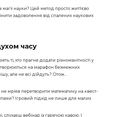
 магії науки? Цей метод просто життєво
інити задоволення від спалених наукових
духом часу
ть ті, хто прагне додати різноманітності у
ретворюються на марафон безмежних
ішу, але не всі дійдуть? Отож…
 не мріяв перетворити математику на квест-
артами? Ігровий підхід не лише для малих
, слухаєш вебінар із гарячою кавою. І