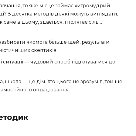
авчання, то яке місце займає хитромудрий
і? З десятка методів деякі можуть виглядати,
саме в цьому, здається, і полягає сіль…
 назбирати якомога більше ідей, результати
істичніших скептиків.
 ситуації — чудовий спосіб підготуватися до
, школа — це дім. Хто цього не зрозумів, той ще
 самостійного опрацювання.
етодик