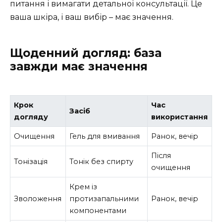
питання і вимагати детальної консультації. Це
ваша шкіра, і ваш вибір – має значення.
Щоденний догляд: база
завжди має значення
Крок
Час
Засіб
догляду
використання
Очищення
Гель для вмивання
Ранок, вечір
Після
Тонізація
Тонік без спирту
очищення
Крем із
Зволоження
протизапальними
Ранок, вечір
компонентами