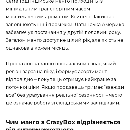
Саме тоді індійське манго приходить із
мінімальним транспортним часом і
максимальним ароматом. Єгипет і Пакистан
заповнюють інші проміжки. Латинська Америка
забезпечує постачання у другій половині року.
Загалом манго доступне цілий рік, але якість не
однакова в кожен місяць.
Проста логіка: якщо постачальник знає, який
регіон зараз на піку, і формує асортимент
відповідно – покупець отримує найкраще за
поточної ціни. Якщо продавець тримає “завжди
все” без урахування реальної сезонності – часто
це означає роботу зі складськими залишками.
Чим манго з CrazyBox відрізняється
від супермаркетного