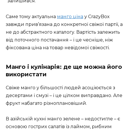
“залишився.”
Саме тому актуальна
манго ціна
у CrazyBox
завжди прив’язана до конкретної свіжої партії, а
не до абстрактного каталогу. Вартість залежить
від поточного постачання – і це чесніше, ніж
фіксована ціна на товар невідомої свіжості.
Манго і кулінарія: де ще можна його
використати
Свіже манго у більшості людей асоціюється з
десертами і смузі – і це цілком виправдано. Але
фрукт набагато різноплановіший.
В азійській кухні манго зелене – недостигле – є
основою гострих салатів із лаймом, рибним