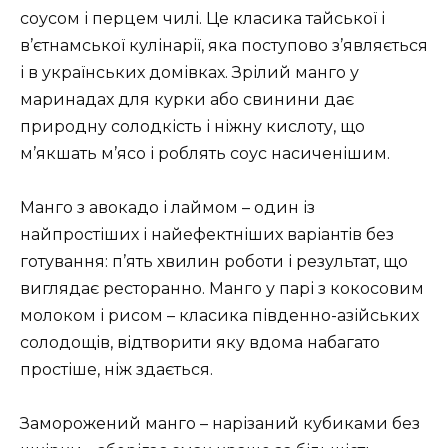
соусом і перцем чилі. Це класика тайської і
в’єтнамської кулінарії, яка поступово з’являється
і в українських домівках. Зрілий манго у
маринадах для курки або свинини дає
природну солодкість і ніжну кислоту, що
м’якшать м’ясо і роблять соус насиченішим.
Манго з авокадо і лаймом – один із
найпростіших і найефектніших варіантів без
готування: п’ять хвилин роботи і результат, що
виглядає ресторанно. Манго у парі з кокосовим
молоком і рисом – класика південно-азійських
солодощів, відтворити яку вдома набагато
простіше, ніж здається.
Заморожений манго – нарізаний кубиками без