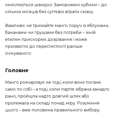
окислюється швидко. Заморожені кубики – до
кількох місяців без суттєвої втрати смаку.
Важливо: не тримайте манго поруч із яблуками,
бананами чи грушами без потреби – їхній
етилен прискорює дозрівання і може
призвести до перестиглості раніше
очікуваного.
Головне
Манго розчаровує не тоді, коли воно погане
само по собі – а тоді, коли партія зібрана занадто
рано, пройшла надто довгий шлях або
пролежала на складі понад міру. Розуміння
цього – вже половина правильного вибору.