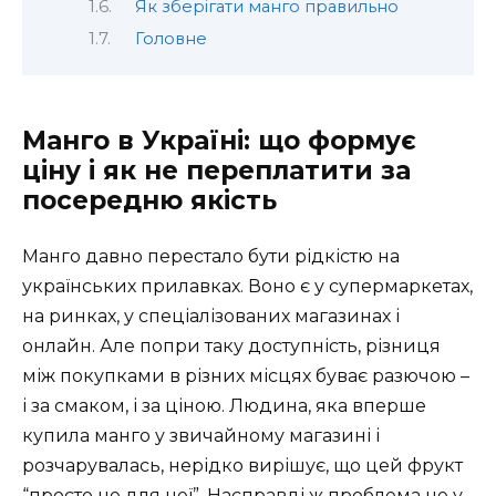
Як зберігати манго правильно
Головне
Манго в Україні: що формує
ціну і як не переплатити за
посередню якість
Манго давно перестало бути рідкістю на
українських прилавках. Воно є у супермаркетах,
на ринках, у спеціалізованих магазинах і
онлайн. Але попри таку доступність, різниця
між покупками в різних місцях буває разючою –
і за смаком, і за ціною. Людина, яка вперше
купила манго у звичайному магазині і
розчарувалась, нерідко вирішує, що цей фрукт
“просто не для неї”. Насправді ж проблема не у