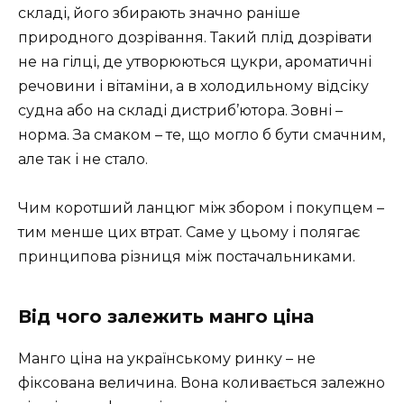
складі, його збирають значно раніше
природного дозрівання. Такий плід дозрівати
не на гілці, де утворюються цукри, ароматичні
речовини і вітаміни, а в холодильному відсіку
судна або на складі дистриб’ютора. Зовні –
норма. За смаком – те, що могло б бути смачним,
але так і не стало.
Чим коротший ланцюг між збором і покупцем –
тим менше цих втрат. Саме у цьому і полягає
принципова різниця між постачальниками.
Від чого залежить манго ціна
Манго ціна на українському ринку – не
фіксована величина. Вона коливається залежно