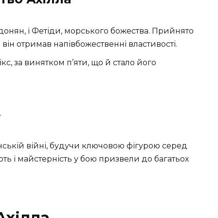
донян, і Фетіди, морського божества. Прийнято
 він отримав напівбожественні властивості.
ікс, за винятком п’яти, що й стало його
і
янській війні, будучи ключовою фігурою серед
ють і майстерність у бою призвели до багатьох
Ахілла