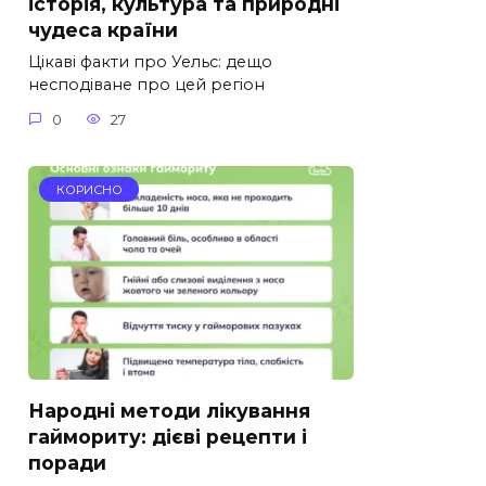
історія, культура та природні
чудеса країни
Цікаві факти про Уельс: дещо
несподіване про цей регіон
0
27
КОРИСНО
Народні методи лікування
гаймориту: дієві рецепти і
поради