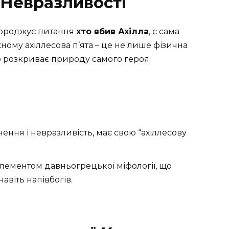
 Невразливості
породжує питання
хто вбив Ахілла
, є сама
ному ахіллесова п’ята – це не лише фізична
що розкриває природу самого героя.
нення і невразливість, має свою “ахіллесову
лементом давньогрецької міфології, що
віть напівбогів.