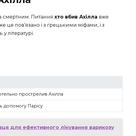
був смертним. Питання
хто вбив Ахілла
вже
же це пов’язано і з грецькими міфами, і з
у літературі.
ртельно прострелив Ахілла
ь допомогу Парісу
хівця для ефективного лікування варикозу