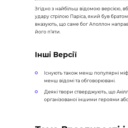
Згідно з найбільш відомою версією, в
удару стрілою Паріса, який був брато
вказують, що саме бог Аполлон направ
його п’яти.
Інші Версії
Існують також менш популярні міфи,
менш відомі та обговорювані.
Деякі твори стверджують, що Ахілл
організованої іншими героями або н