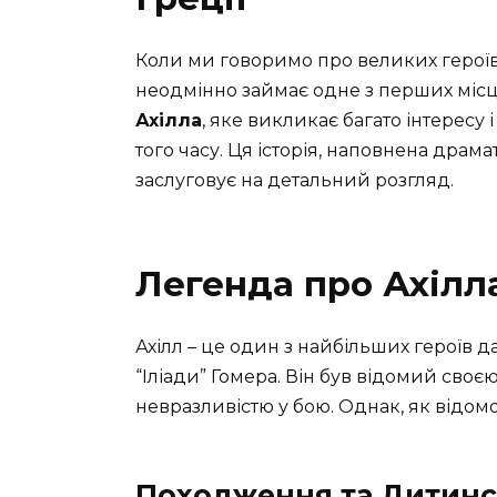
Коли ми говоримо про великих героїв д
неодмінно займає одне з перших місц
Ахілла
, яке викликає багато інтересу
того часу. Ця історія, наповнена дра
заслуговує на детальний розгляд.
Легенда про Ахілл
Ахілл – це один з найбільших героїв 
“Іліади” Гомера. Він був відомий своє
невразливістю у бою. Однак, як відомо,
Походження та Дитинс