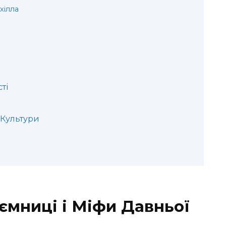
хілла
ті
 Культури
аємниці і Міфи Давньої