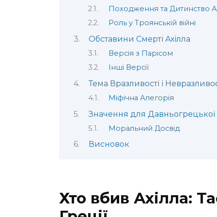
Походження та Дитинство А
Роль у Троянській війні
Обставини Смерті Ахілла
Версія з Парісом
Інші Версії
Тема Вразливості і Невразливос
Міфічна Алегорія
Значення для Давньогрецької
Моральний Досвід
Висновок
Хто вбив Ахілла: Т
Греції