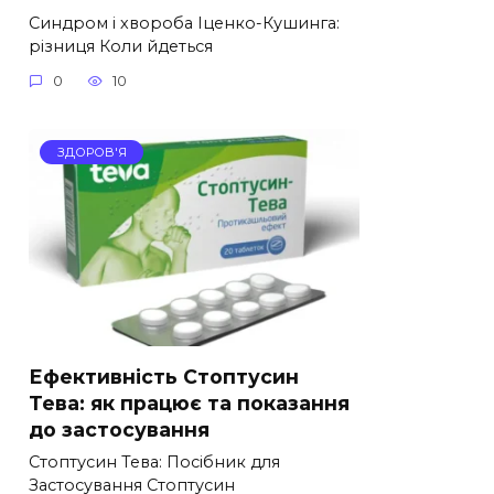
Синдром і хвороба Іценко-Кушинга:
різниця Коли йдеться
0
10
ЗДОРОВ'Я
Ефективність Стоптусин
Тева: як працює та показання
до застосування
Стоптусин Тева: Посібник для
Застосування Стоптусин