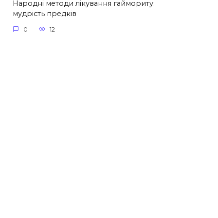
Народні методи лікування гаймориту:
мудрість предків
0
12