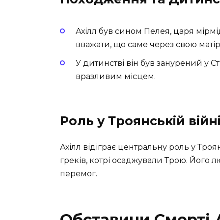
Ахілл був сином Пелея, царя мірмі
вважати, що саме через свою матір
У дитинстві він був занурений у Ст
вразливим місцем.
Роль у Троянській війн
Ахілл відіграє центральну роль у Тро
греків, котрі осаджували Трою. Його л
перемог.
Обставини Смерті 