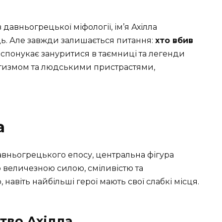
авньогрецької міфології, ім’я Ахілла
ь. Але завжди залишається питання:
хто вбив
 і спонукає зануритися в таємниці та легенди
матизмом та людськими пристрастями,
а
давньогрецького епосу, центральна фігура
ю величезною силою, сміливістю та
 навіть найбільші герої мають свої слабкі місця.
тво Ахілла