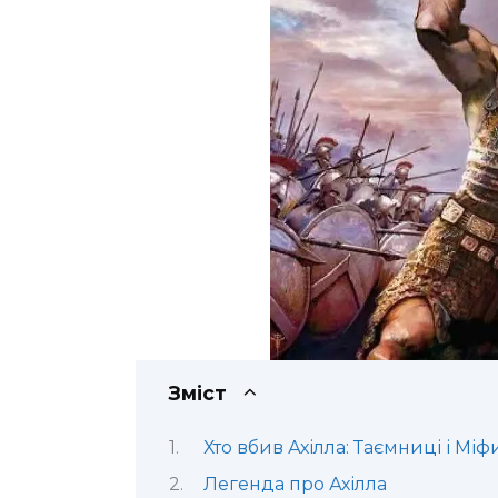
Зміст
Хто вбив Ахілла: Таємниці і Міф
Легенда про Ахілла