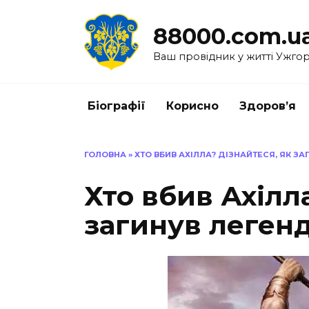
Перейти
до
88000.com.u
вмісту
Ваш провідник у житті Ужго
Біографії
Корисно
Здоров’я
ГОЛОВНА
»
ХТО ВБИВ АХІЛЛА? ДІЗНАЙТЕСЯ, ЯК З
Хто вбив Ахілл
загинув леген