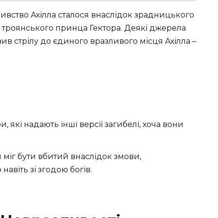
бивство Ахілла сталося внаслідок зрадницького
м троянського принца Гектора. Деякі джерела
ив стрілу до єдиного вразливого місця Ахілла –
 які надають інші версії загибелі, хоча вони
 міг бути вбитий внаслідок змови,
авіть зі згодою богів.