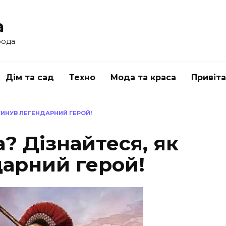
a
рода
Дім та сад
Техно
Мода та краса
Привіт
АГИНУВ ЛЕГЕНДАРНИЙ ГЕРОЙ!
а? Дізнайтеся, як
дарний герой!