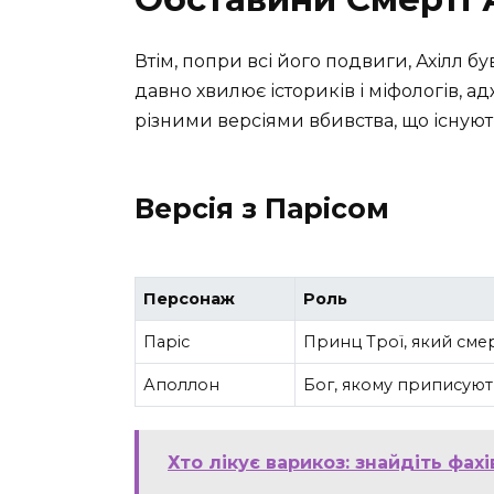
Втім, попри всі його подвиги, Ахілл 
давно хвилює істориків і міфологів, ад
різними версіями вбивства, що існують 
Версія з Парісом
Персонаж
Роль
Паріс
Принц Трої, який сме
Аполлон
Бог, якому приписуют
Хто лікує варикоз: знайдіть фа