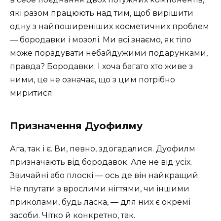
які разом працюють над тим, щоб вирішити
одну з найпоширеніших косметичних проблем
— бородавки і мозолі. Ми всі знаємо, як тіло
може порадувати небайдужими подарунками,
правда? Бородавки. І хоча багато хто живе з
ними, це не означає, що з цим потрібно
миритися.
Призначення Дуофилму
Ага, так і є. Ви, певно, здогадалися. Дуофилм
призначають від бородавок. Але не від усіх.
Звичайні або плоскі — ось де він найкращий.
Не плутати з врослими нігтями, чи іншими
приколами, будь ласка, — для них є окремі
засоби. Чітко й конкретно, так.