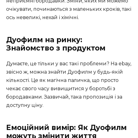
неприємні бородавки. Зміни, яких ми можемо
очікувати, починаються з маленьких кроків, такі
ось невеликі, нехай і хімічні.
Дуофилм на ринку:
Знайомство з продуктом
Думаєте, це тільки у вас такі проблеми? На ebay,
звісно ж, можна знайти Дуофилм у будь-якій
кількості. Це як магічна паличка, що просто
чекає свого часу вивищитися у боротьбі з
бородавками. Зазвичай, така пропозиція і за
доступну ціну.
Емоційний вимір: Як Дуофилм
можуть змінити життя