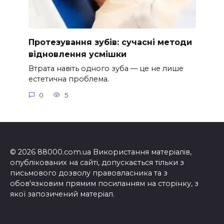
Протезування зубів: сучасні методи
відновлення усмішки
Втрата навіть одного зуба — це не лише
естетична проблема.
0
5
© 2026 88000.com.ua Використання матеріалів,
опублікованих на сайті, допускається тільки з
письмового дозволу правовласника та з
обов'язковим прямим посиланням на сторінку, з
якої запозичений матеріал.