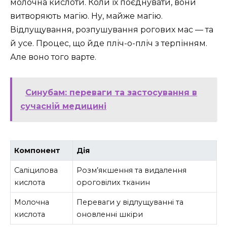
молочна кислоти. Коли їх поєднувати, вони
витворяють магію. Ну, майже магію.
Відлущування, розпушування рогових мас — та
й усе. Процес, що йде пліч-о-пліч з терпінням.
Але воно того варте.
Синубам: переваги та застосування в
сучасній медицині
Компонент
Дія
Саліцилова
Розм’якшення та видалення
кислота
ороговілих тканин
Молочна
Переваги у відлущуванні та
кислота
оновленні шкіри