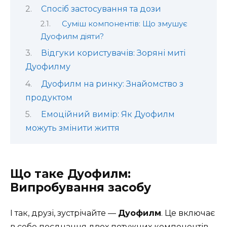
Спосіб застосування та дози
Суміш компонентів: Що змушує
Дуофилм діяти?
Відгуки користувачів: Зоряні миті
Дуофилму
Дуофилм на ринку: Знайомство з
продуктом
Емоційний вимір: Як Дуофилм
можуть змінити життя
Що таке Дуофилм:
Випробування засобу
І так, друзі, зустрічайте —
Дуофилм
. Це включає
в себе поєднання двох потужних компонентів,