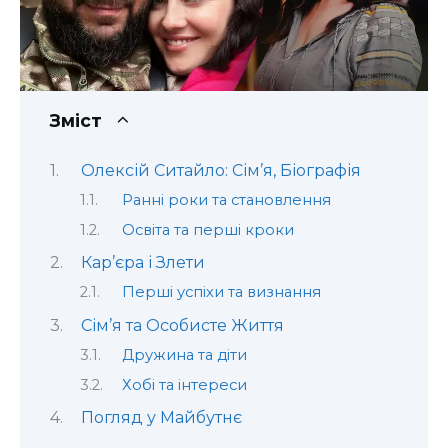
Зміст
Олексій Ситайло: Сім’я, Біографія
Ранні роки та становлення
Освіта та перші кроки
Кар’єра і Злети
Перші успіхи та визнання
Сім’я та Особисте Життя
Дружина та діти
Хобі та інтереси
Погляд у Майбутнє