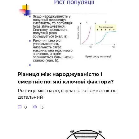
Різниця між народжуваністю і
смертністю: які ключові фактори?
Різниця між народжуваністю і смертністю:
детальний
0
13