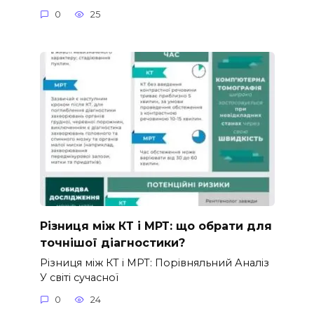
0
25
Різниця між КТ і МРТ: що обрати для
точнішої діагностики?
Різниця між КТ і МРТ: Порівняльний Аналіз
У світі сучасної
0
24