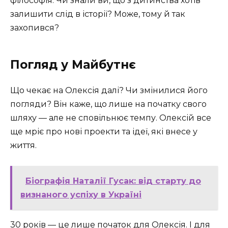
філософія. Чи знали ви, що з дитинства хотів
залишити слід в історії? Може, тому й так
захопився?
Погляд у Майбутнє
Що чекає на Олексія далі? Чи змінилися його
погляди? Він каже, що лише на початку свого
шляху — але не сповільнює темпу. Олексій все
ще мріє про нові проекти та ідеї, які внесе у
життя.
Біографія Наталії Гусак: від старту до
визнаного успіху в Україні
30 років — це лише початок для Олексія. І для