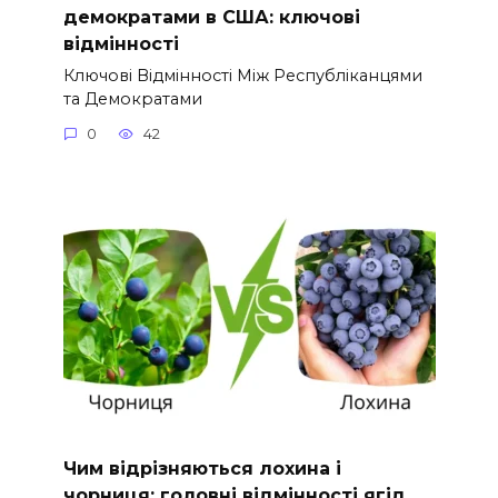
демократами в США: ключові
відмінності
Ключові Відмінності Між Республіканцями
та Демократами
0
42
Чим відрізняються лохина і
чорниця: головні відмінності ягід