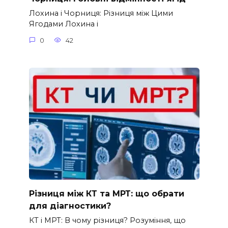
Лохина і Чорниця: Різниця між Цими
Ягодами Лохина і
0
42
Різниця між КТ та МРТ: що обрати
для діагностики?
КТ і МРТ: В чому різниця? Розуміння, що