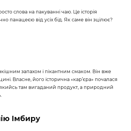
росто слова на пакуванні чаю. Це історія
но панацеєю від усіх бід. Як саме він зцілює?
кішним запахом і пікантним смаком. Він вже
цині. Власне, його історична «кар’єра» почалася
 не якийсь там вигаданий продукт, а природний
.
мію Імбиру