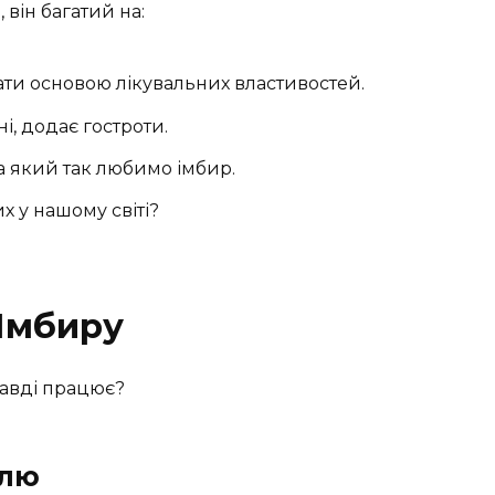
він багатий на:
ти основою лікувальних властивостей.
, додає гостроти.
а який так любимо імбир.
х у нашому світі?
 Імбиру
равді працює?
олю