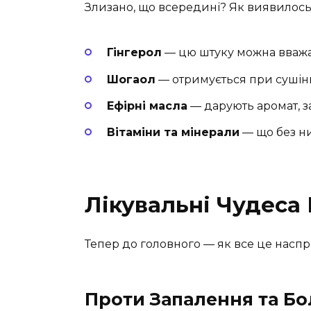
Злизано, що всередині? Як виявилось, 
Гінгерол
— цю штуку можна вважа
Шогаол
— отримується при сушінні
Ефірні масла
— дарують аромат, з
Вітаміни та мінерали
— що без ни
Лікувальні Чудеса
Тепер до головного — як все це насп
Проти Запалення та Б