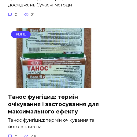
досліджень Сучасні методи
0
21
РІЗНЕ
Танос фунгіцид: термін
очікування і застосування для
максимального ефекту
Танос фунгіцид: термін очікування та
його вплив на
0
46