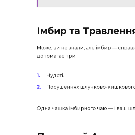
Імбир та Травленн
Може, ви не знали, але імбир — справ
допомагає при:
Нудоті.
Порушеннях шлунково-кишкового 
Одна чашка імбирного чаю — і ваш ш