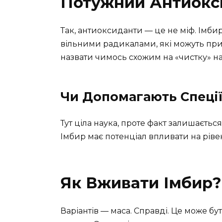
Потужний Антиокс
Так, антиоксиданти — це не міф. Імбир
вільними радикалами, які можуть при
назвати чимось схожим на «чистку» наш
Чи Допомагають Спеції 
Тут ціла наука, проте факт залишаєтьс
Імбир має потенціал впливати на рівен
Як Вживати Імбир?
Варіантів — маса. Справді. Це може бут