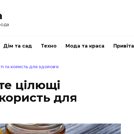
a
рода
Дім та сад
Техно
Мода та краса
Привіт
ТІ ТА КОРИСТЬ ДЛЯ ЗДОРОВ’Я
те цілющі
 користь для