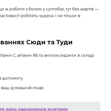
 ж робити з болем у суглобах, тут без жартів —
стивості роблять чудеса. І не тільки в
ваннях Сюди та Туди
Вітамін С, вітамін В6 та антиоксиданти в складі
а допомогу.
 ваш домашній лікар.
чити день народження мужчини