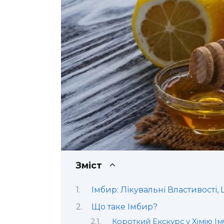
Зміст
Імбир: Лікувальні Властивості
Що таке Імбир?
Короткий Екскурс у Хімію І