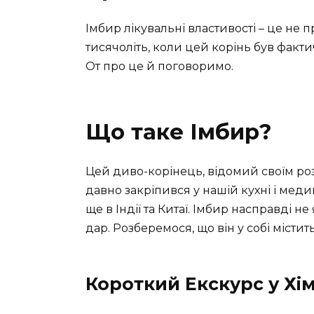
Імбир лікувальні властивості – це не п
тисячоліть, коли цей корінь був фактич
От про це й поговоримо.
Що таке Імбир?
Цей диво-корінець, відомий своїм роз
давно закріпився у нашій кухні і меди
ще в Індії та Китаї. Імбир насправді
дар. Розберемося, що він у собі містить
Короткий Екскурс у Хі