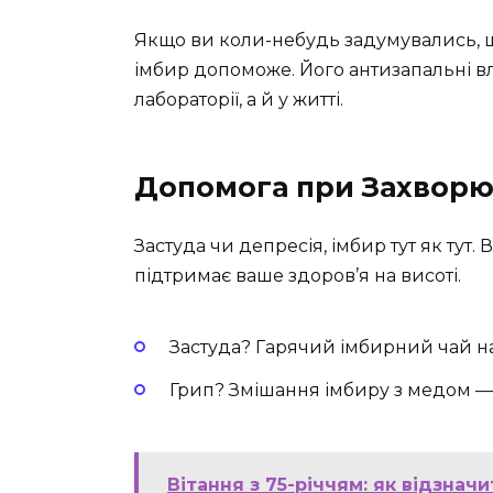
Якщо ви коли-небудь задумувались, що
імбир допоможе. Його антизапальні вла
лабораторії, а й у житті.
Допомога при Захворю
Застуда чи депресія, імбир тут як тут. 
підтримає ваше здоров’я на висоті.
Застуда? Гарячий імбирний чай н
Грип? Змішання імбиру з медом —
Вітання з 75-річчям: як відзна