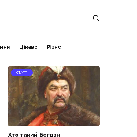
ання
Цікаве
Різне
СТАТТІ
Хто такий Богдан