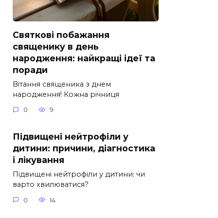
Святкові побажання
священику в день
народження: найкращі ідеї та
поради
Вітання священика з днем
народження! Кожна річниця
0
9
Підвищені нейтрофіли у
дитини: причини, діагностика
і лікування
Підвищені нейтрофіли у дитини: чи
варто хвилюватися?
0
14