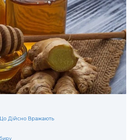
, Що Дійсно Вражають
мбиру