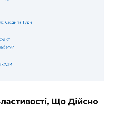
х Сюди та Туди
фект
іабету?
Заходи
Властивості, Що Дійсно