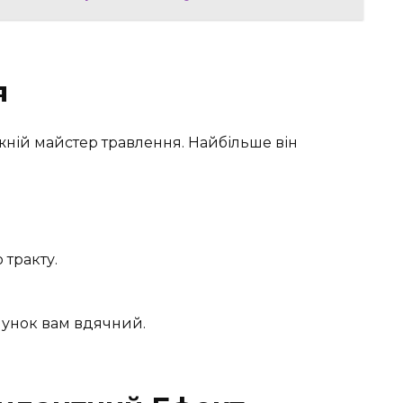
я
жній майстер травлення. Найбільше він
тракту.
лунок вам вдячний.