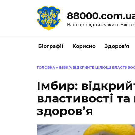
Перейти
до
88000.com.u
вмісту
Ваш провідник у житті Ужго
Біографії
Корисно
Здоров’я
ГОЛОВНА
»
ІМБИР: ВІДКРИЙТЕ ЦІЛЮЩІ ВЛАСТИВОС
Імбир: відкрий
властивості та
здоров’я