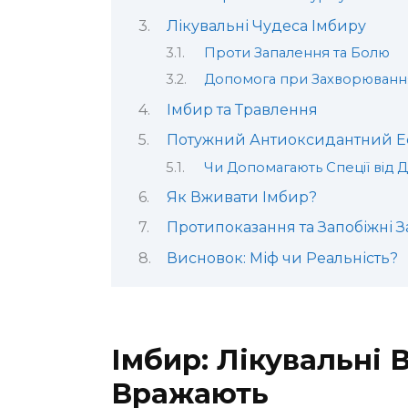
Лікувальні Чудеса Імбиру
Проти Запалення та Болю
Допомога при Захворювання
Імбир та Травлення
Потужний Антиоксидантний Е
Чи Допомагають Спеції від Д
Як Вживати Імбир?
Протипоказання та Запобіжні 
Висновок: Міф чи Реальність?
Імбир: Лікувальні 
Вражають