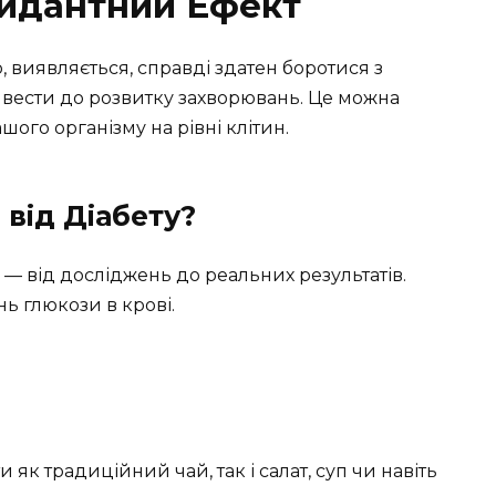
идантний Ефект
, виявляється, справді здатен боротися з
вести до розвитку захворювань. Це можна
ого організму на рівні клітин.
від Діабету?
я — від досліджень до реальних результатів.
ь глюкози в крові.
и як традиційний чай, так і салат, суп чи навіть