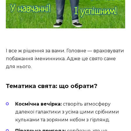
І все ж рішення за вами. Головне — враховувати
побажання іменинника. Адже це свято саме
для нього.
Тематика свята: що обрати?
Космічна вечірка:
створіть атмосферу
далекої галактики з усіма цими срібними
кульками та зоряним нєбом з гірлянд.
Піратська пригода:
серйозно, хто не