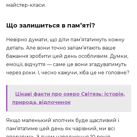
майстер-класи.
Що залишиться в пам’яті?
Невірно думати, що діти пам’ятатимуть кожну
деталь. Але вони точно запам’ятають ваше
бажання зробити цей день особливим. Думки,
емоції, відчуття — саме це вони згадуватимуть
через роки. І, чесно кажучи, хіба це не головне?
Цікаві факти про озеро Світязь: історія,
природа, відпочинок
Якщо маленький хлопчик буде щасливий і
пам’ятатиме цей день як чарівний, ми всі
впорались. З днем народження 10 років