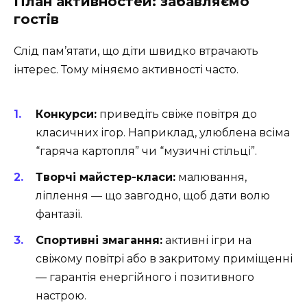
План активностей: забавляємо
гостів
Слід пам’ятати, що діти швидко втрачають
інтерес. Тому міняємо активності часто.
Конкурси:
приведіть свіже повітря до
класичних ігор. Наприклад, улюблена всіма
“гаряча картопля” чи “музичні стільці”.
Творчі майстер-класи:
малювання,
ліплення — що завгодно, щоб дати волю
фантазії.
Спортивні змагання:
активні ігри на
свіжому повітрі або в закритому приміщенні
— гарантія енергійного і позитивного
настрою.