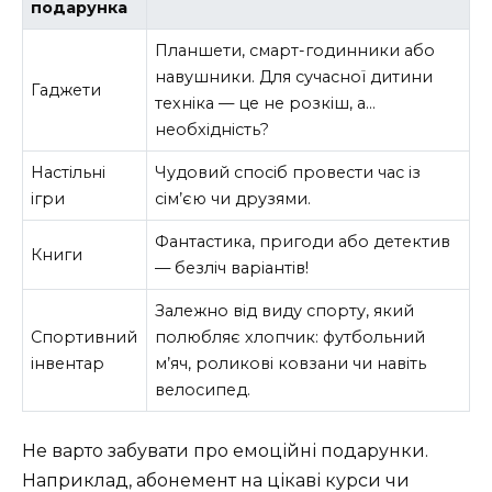
подарунка
Планшети, смарт-годинники або
навушники. Для сучасної дитини
Гаджети
техніка — це не розкіш, а…
необхідність?
Настільні
Чудовий спосіб провести час із
ігри
сім’єю чи друзями.
Фантастика, пригоди або детектив
Книги
— безліч варіантів!
Залежно від виду спорту, який
Спортивний
полюбляє хлопчик: футбольний
інвентар
м’яч, роликові ковзани чи навіть
велосипед.
Не варто забувати про емоційні подарунки.
Наприклад, абонемент на цікаві курси чи