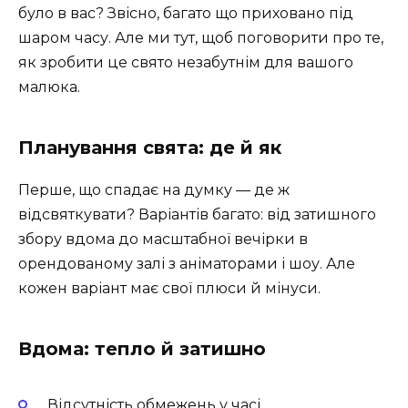
було в вас? Звісно, багато що приховано під
шаром часу. Але ми тут, щоб поговорити про те,
як зробити це свято незабутнім для вашого
малюка.
Планування свята: де й як
Перше, що спадає на думку — де ж
відсвяткувати? Варіантів багато: від затишного
збору вдома до масштабної вечірки в
орендованому залі з аніматорами і шоу. Але
кожен варіант має свої плюси й мінуси.
Вдома: тепло й затишно
Відсутність обмежень у часі