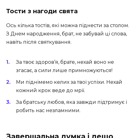
Тости з нагоди свята
Ось кілька тостів, які можна піднести за столом.
З Днем народження, брат, не забувай ці слова,
навіть після святкування.
За твоє здоров’я, брате, нехай воно не
згасає, а сили лише примножуються!
Ми піднімемо келих за твої успіхи. Нехай
кожний крок веде до мрії.
За братську любов, яка завжди підтримує і
робить нас незламними.
Завершальна думка і дещо