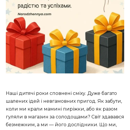
Наші дитячі роки сповнені сміху. Дуже багато
шалених ідей і невгамовних пригод. Як забути,
коли ми крали мамині пиріжки, або як разом
гуляли в магазин за солодощами? Світ здавався
безмежним, а ми — його дослідники. Що ми,