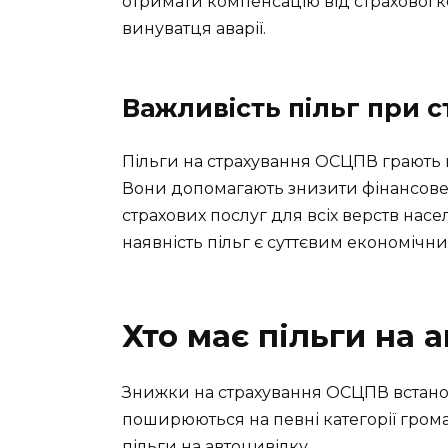
отримати компенсацію від страхової ко
винуватця аварії.
Важливість пільг при 
Пільги на страхування ОСЦПВ грають 
Вони допомагають знизити фінансове 
страхових послуг для всіх верств нас
наявність пільг є суттєвим економіч
Хто має пільги на 
Знижки на страхування ОСЦПВ встанов
поширюються на певні категорії гром
пільги на автоцивілку.