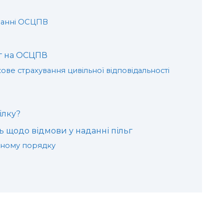
уванні ОСЦПВ
г на ОСЦПВ
ове страхування цивільної відповідальності
ілку?
 щодо відмови у наданні пільг
вному порядку