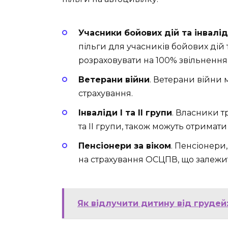
Учасники бойових дій та інвалід
пільги для учасників бойових дій т
розраховувати на 100% звільнення 
Ветерани війни
. Ветерани війни 
страхування.
Інваліди I та II групи
. Власники тр
та II групи, також можуть отримат
Пенсіонери за віком
. Пенсіонери
на страхування ОСЦПВ, що залежит
Як відлучити дитину від грудей