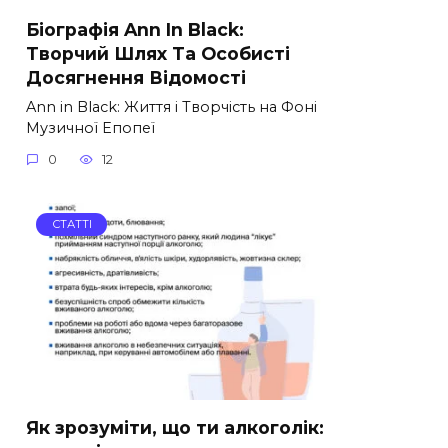
Біографія Ann In Black:
Творчий Шлях Та Особисті
Досягнення Відомості
Ann in Black: Життя і Творчість на Фоні
Музичної Епопеї
0
12
СТАТТІ
Як зрозуміти, що ти алкоголік: