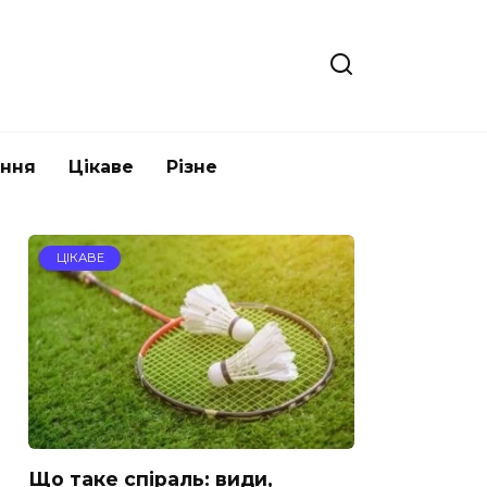
ання
Цікаве
Різне
ЦІКАВЕ
Що таке спіраль: види,