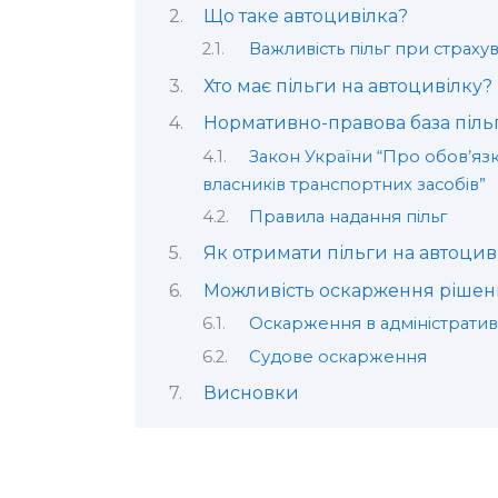
Що таке автоцивілка?
Важливість пільг при страх
Хто має пільги на автоцивілку?
Нормативно-правова база піль
Закон України “Про обов’язк
власників транспортних засобів”
Правила надання пільг
Як отримати пільги на автоцив
Можливість оскарження рішень
Оскарження в адміністрати
Судове оскарження
Висновки