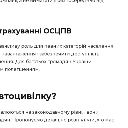
мпанії, а не вимагати її безпосередньо від
страхуванні ОСЦПВ
важливу роль для певних категорій населення.
навантаження і забезпечити доступність
елення. Для багатьох громадян України
ним полегшенням.
автоцивілку?
люються на законодавчому рівні, і вони
адян. Пропонуємо детально розглянути, хто має