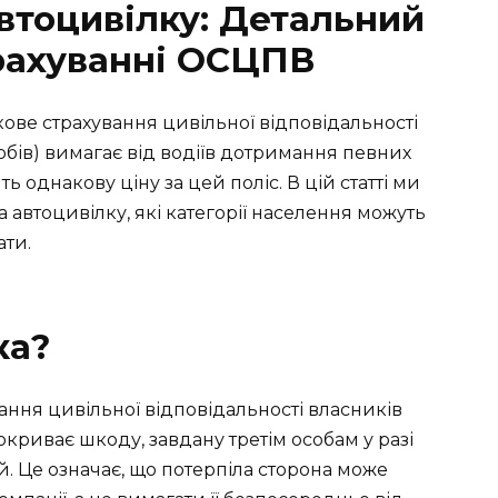
автоцивілку: Детальний
трахуванні ОСЦПВ
кове страхування цивільної відповідальності
бів) вимагає від водіїв дотримання певних
ь однакову ціну за цей поліс. В цій статті ми
а автоцивілку, які категорії населення можуть
ати.
ка?
ання цивільної відповідальності власників
покриває шкоду, завдану третім особам у разі
й. Це означає, що потерпіла сторона може