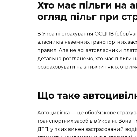
Хто має пільги на 
огляд пільг при с
В Україні страхування ОСЦПВ (обов’яз
власників наземних транспортних засо
правил. Але не всі автовласники платят
детально розглянемо, хто має пільги н
розраховувати на знижки і як їх отрим
Що таке автоцивіл
Автоцивілка — це обов’язкове страхув
транспортних засобів в Україні. Вона 
ДТП, у яких винен застрахований воді