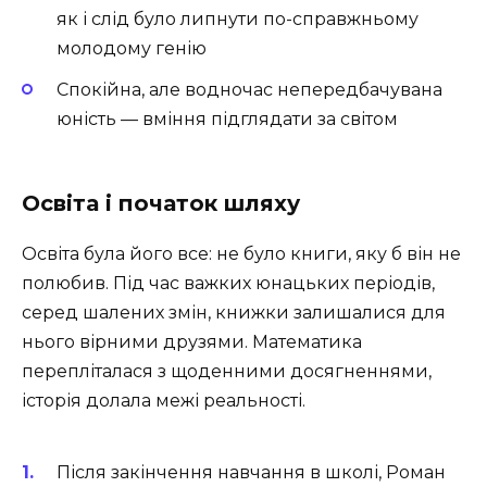
як і слід було липнути по-справжньому
молодому генію
Спокійна, але водночас непередбачувана
юність — вміння підглядати за світом
Освіта і початок шляху
Освіта була його все: не було книги, яку б він не
полюбив. Під час важких юнацьких періодів,
серед шалених змін, книжки залишалися для
нього вірними друзями. Математика
перепліталася з щоденними досягненнями,
історія долала межі реальності.
Після закінчення навчання в школі, Роман