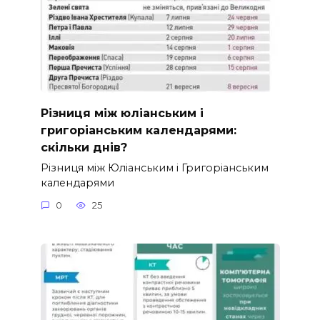
Різниця між юліанським і
григоріанським календарями:
скільки днів?
Різниця між Юліанським і Григоріанським
календарями
0
25