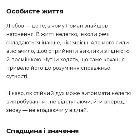
Особисте життя
Любов — це те, в чому Роман знайшов
натхнення. В житті нелегко, інколи речі
складаються інакше, ніж мрієш. Але його сили
вистачило, щоб сприйняти виклики з гідністю
й посмішкою. Чутки ходять, що саме кохання
привело його до розуміння справжньої
сутності.
Цікаво, як стійкий дух може витримати нелегкі
випробування і, не відступаючи, йти вперед. І
знову — не впадаючи у відчай.
Спадщина і значення