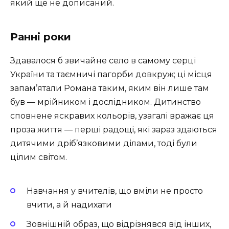
який ще не дописаний.
Ранні роки
Здавалося б звичайне село в самому серці
України та таємничі пагорби довкруж; ці місця
запам’ятали Романа таким, яким він лише там
був — мрійником і дослідником. Дитинство
сповнене яскравих кольорів, узагалі вражає ця
проза життя — перші радощі, які зараз здаються
дитячими дріб’язковими ділами, тоді були
цілим світом.
Навчання у вчителів, що вміли не просто
вчити, а й надихати
Зовнішній образ, що відрізнявся від інших,