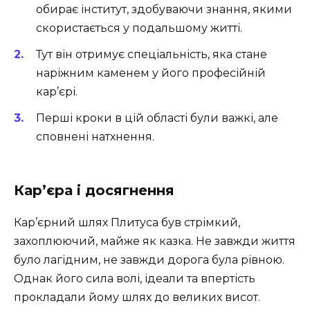
обирає інститут, здобуваючи знання, якими
скористається у подальшому житті.
Тут він отримує спеціальність, яка стане
наріжним каменем у його професійній
кар’єрі.
Перші кроки в цій області були важкі, але
сповнені натхнення.
Кар’єра і досягнення
Кар’єрний шлях Плитуса був стрімкий,
захоплюючий, майже як казка. Не завжди життя
було лагідним, не завжди дорога була рівною.
Однак його сила волі, ідеали та впертість
прокладали йому шлях до великих висот.