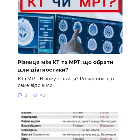
Різниця між КТ та МРТ: що обрати
для діагностики?
КТ і МРТ: В чому різниця? Розуміння, що
саме відрізняє
0
49