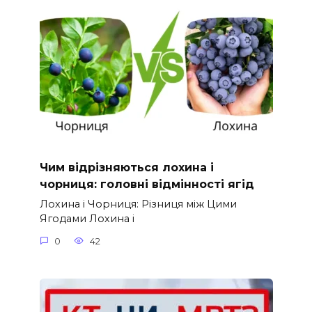
Чим відрізняються лохина і
чорниця: головні відмінності ягід
Лохина і Чорниця: Різниця між Цими
Ягодами Лохина і
0
42