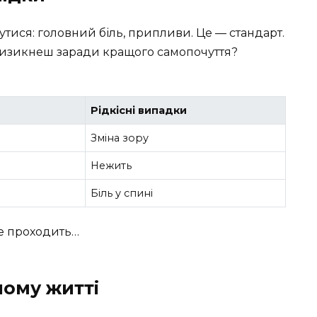
тися: головний біль, припливи. Це — стандарт.
е ризикнеш заради кращого самопочуття?
Рідкісні випадки
Зміна зору
Нежить
Біль у спині
е проходить…
шому житті