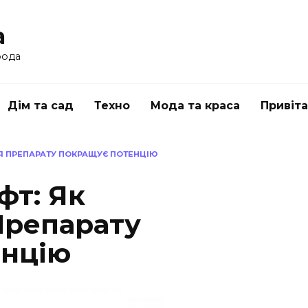
a
рода
Дім та сад
Техно
Мода та краса
Привіт
Я ПРЕПАРАТУ ПОКРАЩУЄ ПОТЕНЦІЮ
фт: Як
Препарату
енцію