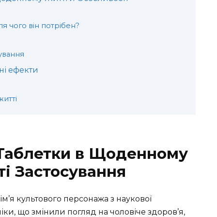
ля чого він потрібен?
ування
ні ефекти
житті
 Таблетки в Щоденному
ті Застосування
м’я культового персонажа з наукової
ліки, що змінили погляд на чоловіче здоров’я,