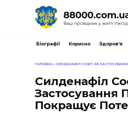
Перейти
до
88000.com.u
вмісту
Ваш провідник у житті Ужго
Біографії
Корисно
Здоров’я
ГОЛОВНА
»
СИЛДЕНАФІЛ СОФТ: ЯК ЗАСТОСУВАНН
Силденафіл Со
Застосування 
Покращує Пот