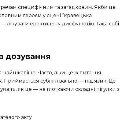
 речам специфічним та загадковим. Якби це
головним героєм у сцені “кравецька
 — лікувати еректильну дисфункцію. Така собі
а дозування
 найцікавіше. Часто, ліки це ж питання
к. Приймається сублінгвально — під язик. Це
явіть, як це — не глоткаючи складні пігулки з
атевого акту