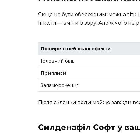
Якщо не бути обережним, можна зіткну
Інколи — зміни в зору. Але ж чого н
Поширені небажані ефекти
Головний біль
Припливи
Запаморочення
Після склянки води майже завжди вс
Силденафіл Софт у ва