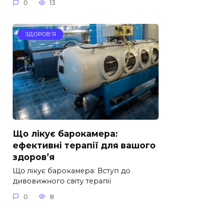
0
13
ЗДОРОВ'Я
Що лікує барокамера:
ефективні терапії для вашого
здоров’я
Що лікує барокамера: Вступ до
дивовижного світу терапії
0
8