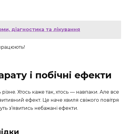
оми, діагностика та лікування
 працюють!
рату і побічні ефекти
різне. Хтось каже так, хтось — навпаки. Але все
озитивний ефект. Це наче хвиля свіжого повітря
уть з’явитись небажані ефекти.
лідки