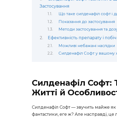
Застосування
Що таке силденафіл софт і д
Показання до застосування
Методи застосування та доз
Ефективність препарату і побіч
Можливі небажані наслідки
Силденафіл Софт у вашому 
Силденафіл Софт:
Житті й Особливос
Силденафіл Софт — звучить майже як і
фантастики, еге ж? Але насправді, це 