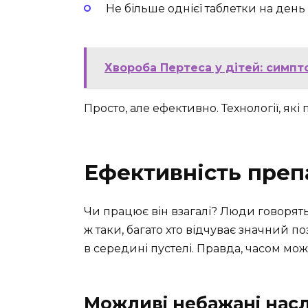
Не більше однієї таблетки на день
Хвороба Пертеса у дітей: симпт
Просто, але ефективно. Технології, які
Ефективність препа
Чи працює він взагалі? Люди говорять 
ж таки, багато хто відчуває значний п
в середині пустелі. Правда, часом мож
Можливі небажані нас