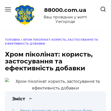
Перейти
до
88000.com.ua
вмісту
Ваш провідник у житті
Ужгорода
ГОЛОВНА
»
ХРОМ ПІКОЛІНАТ: КОРИСТЬ, ЗАСТОСУВАННЯ ТА
ЕФЕКТИВНІСТЬ ДОБАВКИ
Хром піколінат: користь,
застосування та
ефективність добавки
Зміст
Хром піколінат: що це, навіщо його