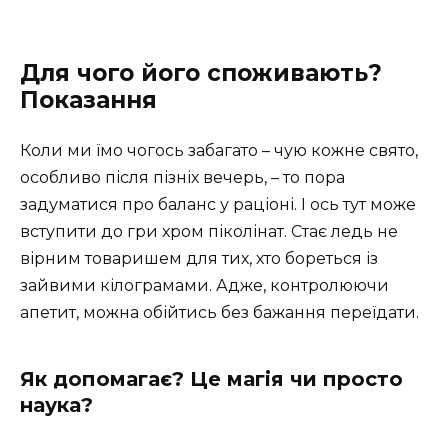
Для чого його споживають?
Показання
Коли ми їмо чогось забагато – чую кожне свято,
особливо після пізніх вечерь, – то пора
задуматися про баланс у раціоні. І ось тут може
вступити до гри хром піколінат. Стає ледь не
вірним товаришем для тих, хто бореться із
зайвими кілограмами. Адже, контролюючи
апетит, можна обійтись без бажання переїдати.
Як допомагає? Це магія чи просто
наука?