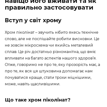
навіщо його вживати та як
правильно застосовувати
Вступ у світ хрому
Хром піколінат – звучить нібито якесь технічне
слово, але не поспішайте робити висновки. Це
не зовсім мікросхема чи якийсь металевий
сплав. Це річ достатньо різноманітна, що вміє
впливати на багато аспектів нашого здоров’я.
Отже, говоримо не про те, яку прозорість має, а
про те, як вся ця штуковина допомагає нам
почуватися краще, стати трохи міцнішими,
може, навіть щасливішими.
Що таке хром піколінат?