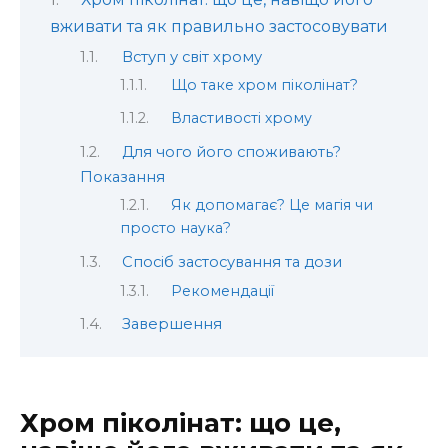
вживати та як правильно застосовувати
Вступ у світ хрому
Що таке хром піколінат?
Властивості хрому
Для чого його споживають?
Показання
Як допомагає? Це магія чи
просто наука?
Спосіб застосування та дози
Рекомендації
Завершення
Хром піколінат: що це,