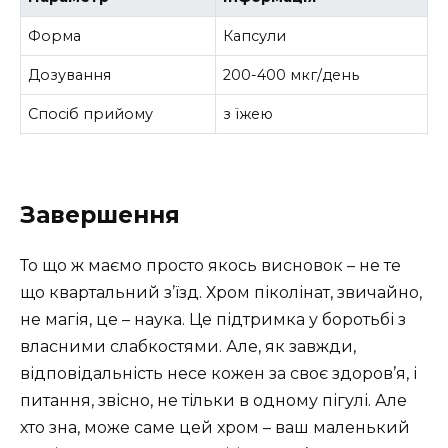
Форма
Капсули
Дозування
200-400 мкг/день
Спосіб прийому
з їжею
Завершення
То що ж маємо просто якось висновок – не те
що квартальний з’їзд. Хром піколінат, звичайно,
не магія, це – наука. Це підтримка у боротьбі з
власними слабкостями. Але, як завжди,
відповідальність несе кожен за своє здоров’я, і
питання, звісно, не тільки в одному пігулі. Але
хто зна, може саме цей хром – ваш маленький