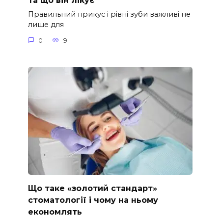
та що він лікує
Правильний прикус і рівні зуби важливі не
лише для
0
9
Що таке «золотий стандарт»
стоматології і чому на ньому
економлять