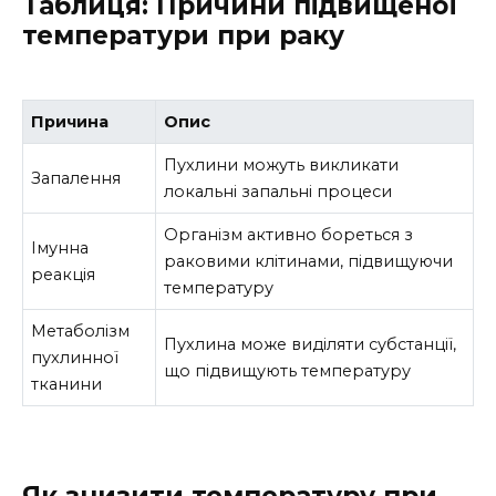
Таблиця: Причини підвищеної
температури при раку
Причина
Опис
Пухлини можуть викликати
Запалення
локальні запальні процеси
Організм активно бореться з
Імунна
раковими клітинами, підвищуючи
реакція
температуру
Метаболізм
Пухлина може виділяти субстанції,
пухлинної
що підвищують температуру
тканини
Як знизити температуру при