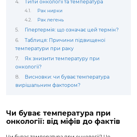
Типи онкології та температура
Рак нирки
Рак легень
Гіпертермія: що означає цей термін?
Таблиця: Причини підвищеної
температури при раку
Як знизити температуру при
онкології?
Висновки: чи буває температура
вирішальним фактором?
Чи буває температура при
онкології: від міфів до фактів
Чи буває температура при онкології? Це