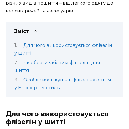
різних видів пошиття – від легкого одягу до
верхніх речей та аксесуарів.
Зміст
Для чого використовується флізелін
у шитті
Як обрати якісний флізелін для
шиття
Особливості купівлі флізеліну оптом
у Босфор Текстиль
Для чого використовується
флізелін у шитті