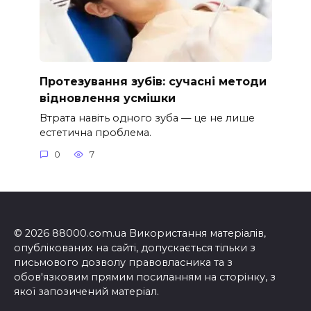
Протезування зубів: сучасні методи
відновлення усмішки
Втрата навіть одного зуба — це не лише
естетична проблема.
0
7
© 2026 88000.com.ua Використання матеріалів,
опублікованих на сайті, допускається тільки з
письмового дозволу правовласника та з
обов'язковим прямим посиланням на сторінку, з
якої запозичений матеріал.