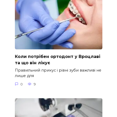
Коли потрібен ортодонт у Вроцлаві
та що він лікує
Правильний прикус і рівні зуби важливі не
лише для
0
9