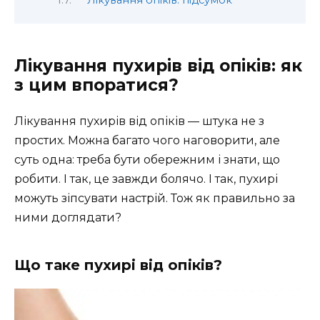
Лікування опіків: підсумок
Лікування пухирів від опіків: як
з цим впоратися?
Лікування пухирів від опіків — штука не з
простих. Можна багато чого наговорити, але
суть одна: треба бути обережним і знати, що
робити. І так, це завжди болячо. І так, пухирі
можуть зіпсувати настрій. Тож як правильно за
ними доглядати?
Що таке пухирі від опіків?