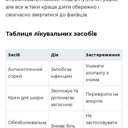
але все ж таки краще діяти обережно і
своєчасно звертатися до фахівців.
Таблиця лікувальних засобів
Засіб
Дія
Застереження
Уникати
Антисептичний
Запобігає
контакту з
спрей
інфекціям
очима
Зволожує та
Перевірити на
Крем для шкіри
допомагає
алергію
загоєнню
Не
Обезболювальна
застосовувати
Знімає біль