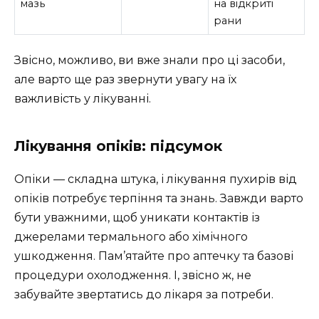
мазь
на відкриті
рани
Звісно, можливо, ви вже знали про ці засоби,
але варто ще раз звернути увагу на їх
важливість у лікуванні.
Лікування опіків: підсумок
Опіки — складна штука, і лікування пухирів від
опіків потребує терпіння та знань. Завжди варто
бути уважними, щоб уникати контактів із
джерелами термального або хімічного
ушкодження. Пам’ятайте про аптечку та базові
процедури охолодження. І, звісно ж, не
забувайте звертатись до лікаря за потреби.