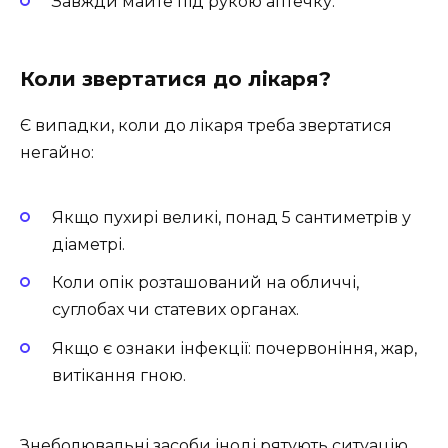
Завжди майте під рукою аптечку.
Коли звертатися до лікаря?
Є випадки, коли до лікаря треба звертатися
негайно:
Якщо пухирі великі, понад 5 сантиметрів у
діаметрі.
Коли опік розташований на обличчі,
суглобах чи статевих органах.
Якщо є ознаки інфекції: почервоніння, жар,
витікання гною.
Знеболювальні засоби іноді рятують ситуацію,